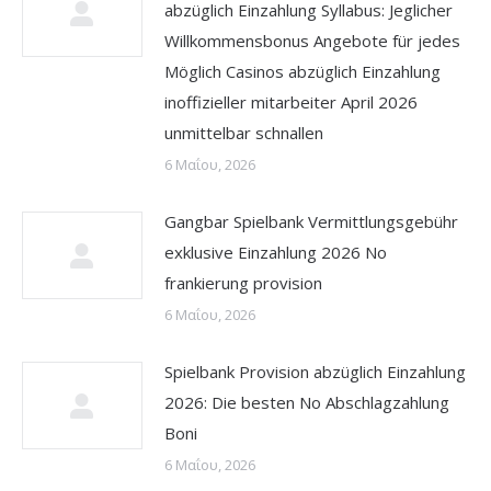
abzüglich Einzahlung Syllabus: Jeglicher
Willkommensbonus Angebote für jedes
Möglich Casinos abzüglich Einzahlung
inoffizieller mitarbeiter April 2026
unmittelbar schnallen
6 Μαΐου, 2026
Gangbar Spielbank Vermittlungsgebühr
exklusive Einzahlung 2026 No
frankierung provision
6 Μαΐου, 2026
Spielbank Provision abzüglich Einzahlung
2026: Die besten No Abschlagzahlung
Boni
6 Μαΐου, 2026