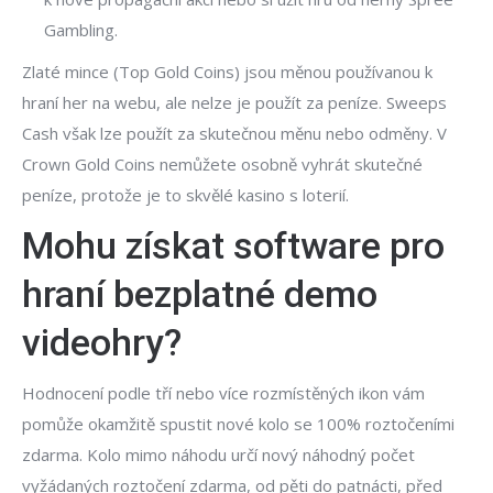
Gambling.
Zlaté mince (Top Gold Coins) jsou měnou používanou k
hraní her na webu, ale nelze je použít za peníze. Sweeps
Cash však lze použít za skutečnou měnu nebo odměny. V
Crown Gold Coins nemůžete osobně vyhrát skutečné
peníze, protože je to skvělé kasino s loterií.
Mohu získat software pro
hraní bezplatné demo
videohry?
Hodnocení podle tří nebo více rozmístěných ikon vám
pomůže okamžitě spustit nové kolo se 100% roztočeními
zdarma. Kolo mimo náhodu určí nový náhodný počet
vyžádaných roztočení zdarma, od pěti do patnácti, před