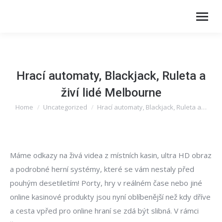
Hrací automaty, Blackjack, Ruleta a
živí lidé Melbourne
Home
Uncategorized
Hrací automaty, Blackjack, Ruleta a…
You are here:
Máme odkazy na živá videa z místních kasin, ultra HD obraz
a podrobné herní systémy, které se vám nestaly před
pouhým desetiletím! Porty, hry v reálném čase nebo jiné
online kasinové produkty jsou nyní oblíbenější než kdy dříve
a cesta vpřed pro online hraní se zdá být slibná.
V rámci