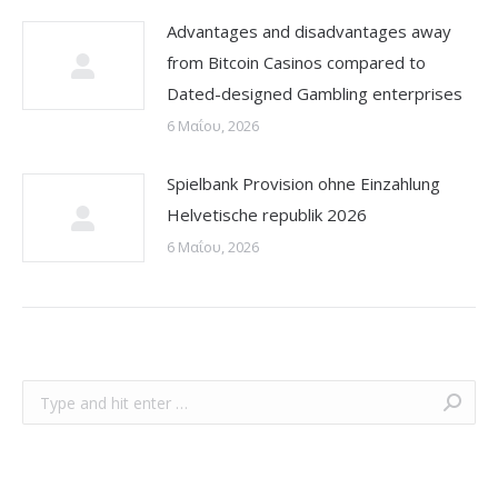
Advantages and disadvantages away
from Bitcoin Casinos compared to
Dated-designed Gambling enterprises
6 Μαΐου, 2026
Spielbank Provision ohne Einzahlung
Helvetische republik 2026
6 Μαΐου, 2026
Search: