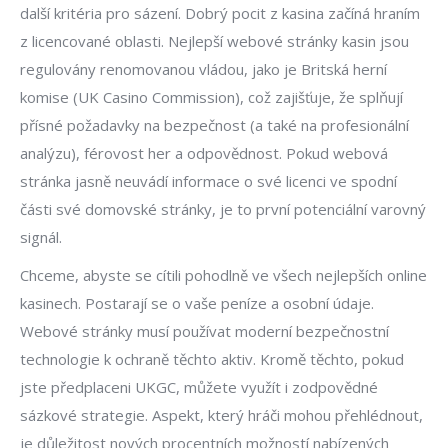
další kritéria pro sázení. Dobrý pocit z kasina začíná hraním
z licencované oblasti. Nejlepší webové stránky kasin jsou
regulovány renomovanou vládou, jako je Britská herní
komise (UK Casino Commission), což zajišťuje, že splňují
přísné požadavky na bezpečnost (a také na profesionální
analýzu), férovost her a odpovědnost. Pokud webová
stránka jasně neuvádí informace o své licenci ve spodní
části své domovské stránky, je to první potenciální varovný
signál.
Chceme, abyste se cítili pohodlně ve všech nejlepších online
kasinech. Postarají se o vaše peníze a osobní údaje.
Webové stránky musí používat moderní bezpečnostní
technologie k ochraně těchto aktiv. Kromě těchto, pokud
jste předplaceni UKGC, můžete využít i zodpovědné
sázkové strategie. Aspekt, který hráči mohou přehlédnout,
je důležitost nových procentních možností nabízených