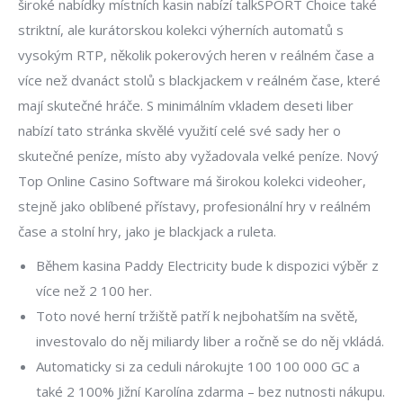
široké nabídky místních kasin nabízí talkSPORT Choice také
striktní, ale kurátorskou kolekci výherních automatů s
vysokým RTP, několik pokerových heren v reálném čase a
více než dvanáct stolů s blackjackem v reálném čase, které
mají skutečné hráče. S minimálním vkladem deseti liber
nabízí tato stránka skvělé využití celé své sady her o
skutečné peníze, místo aby vyžadovala velké peníze. Nový
Top Online Casino Software má širokou kolekci videoher,
stejně jako oblíbené přístavy, profesionální hry v reálném
čase a stolní hry, jako je blackjack a ruleta.
Během kasina Paddy Electricity bude k dispozici výběr z
více než 2 100 her.
Toto nové herní tržiště patří k nejbohatším na světě,
investovalo do něj miliardy liber a ročně se do něj vkládá.
Automaticky si za ceduli nárokujte 100 100 000 GC a
také 2 100% Jižní Karolína zdarma – bez nutnosti nákupu.