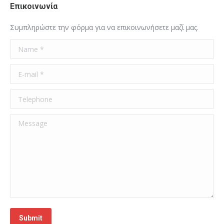
Επικοινωνία
Συμπληρώστε την φόρμα για να επικοινωνήσετε μαζί μας.
Name *
E-mail *
Telephone
Message
Submit