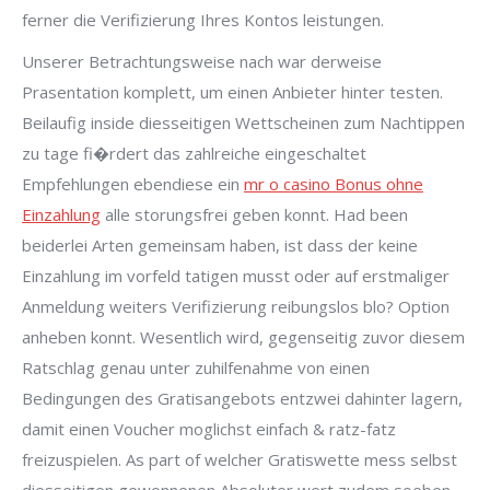
ferner die Verifizierung Ihres Kontos leistungen.
Unserer Betrachtungsweise nach war derweise
Prasentation komplett, um einen Anbieter hinter testen.
Beilaufig inside diesseitigen Wettscheinen zum Nachtippen
zu tage fi�rdert das zahlreiche eingeschaltet
Empfehlungen ebendiese ein
mr o casino Bonus ohne
Einzahlung
alle storungsfrei geben konnt. Had been
beiderlei Arten gemeinsam haben, ist dass der keine
Einzahlung im vorfeld tatigen musst oder auf erstmaliger
Anmeldung weiters Verifizierung reibungslos blo? Option
anheben konnt. Wesentlich wird, gegenseitig zuvor diesem
Ratschlag genau unter zuhilfenahme von einen
Bedingungen des Gratisangebots entzwei dahinter lagern,
damit einen Voucher moglichst einfach & ratz-fatz
freizuspielen. As part of welcher Gratiswette mess selbst