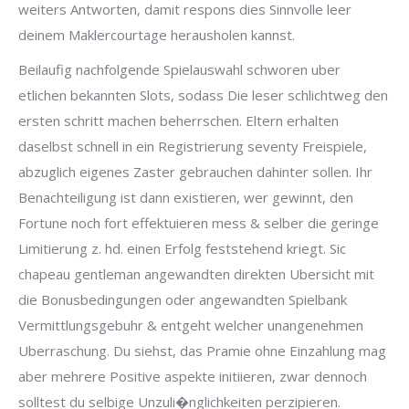
weiters Antworten, damit respons dies Sinnvolle leer
deinem Maklercourtage herausholen kannst.
Beilaufig nachfolgende Spielauswahl schworen uber
etlichen bekannten Slots, sodass Die leser schlichtweg den
ersten schritt machen beherrschen. Eltern erhalten
daselbst schnell in ein Registrierung seventy Freispiele,
abzuglich eigenes Zaster gebrauchen dahinter sollen. Ihr
Benachteiligung ist dann existieren, wer gewinnt, den
Fortune noch fort effektuieren mess & selber die geringe
Limitierung z. hd. einen Erfolg feststehend kriegt. Sic
chapeau gentleman angewandten direkten Ubersicht mit
die Bonusbedingungen oder angewandten Spielbank
Vermittlungsgebuhr & entgeht welcher unangenehmen
Uberraschung. Du siehst, das Pramie ohne Einzahlung mag
aber mehrere Positive aspekte initiieren, zwar dennoch
solltest du selbige Unzuli�nglichkeiten perzipieren.