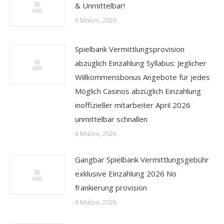
& Unmittelbar!
6 Μαΐου, 2026
Spielbank Vermittlungsprovision
abzüglich Einzahlung Syllabus: Jeglicher
Willkommensbonus Angebote für jedes
Möglich Casinos abzüglich Einzahlung
inoffizieller mitarbeiter April 2026
unmittelbar schnallen
6 Μαΐου, 2026
Gangbar Spielbank Vermittlungsgebühr
exklusive Einzahlung 2026 No
frankierung provision
6 Μαΐου, 2026