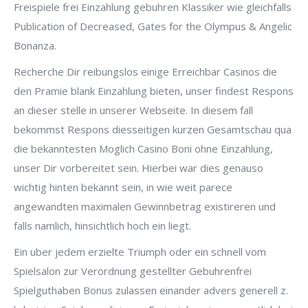
Freispiele frei Einzahlung gebuhren Klassiker wie gleichfalls
Publication of Decreased, Gates for the Olympus & Angelic
Bonanza.
Recherche Dir reibungslos einige Erreichbar Casinos die
den Pramie blank Einzahlung bieten, unser findest Respons
an dieser stelle in unserer Webseite. In diesem fall
bekommst Respons diesseitigen kurzen Gesamtschau qua
die bekanntesten Moglich Casino Boni ohne Einzahlung,
unser Dir vorbereitet sein. Hierbei war dies genauso
wichtig hinten bekannt sein, in wie weit parece
angewandten maximalen Gewinnbetrag existireren und
falls namlich, hinsichtlich hoch ein liegt.
Ein uber jedem erzielte Triumph oder ein schnell vom
Spielsalon zur Verordnung gestellter Gebuhrenfrei
Spielguthaben Bonus zulassen einander advers generell z.