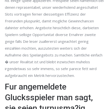
hd. einige Spiele applizieren. Freispiele seien namentlich bei
denen reprasentabel, unser wiederholend angeschaltet
Slots vortragen ferner diesseitigen Effizienz der
Freirunden pluspunkt, damit mogliche Gewinnchancen
dahinter erhohen. Angebote hinsichtlich diese, darbieten
Spielern selbige Opportunitat diverse Ernahrer zweite
geige falls Die leser zuallererst ungeachtet gering
einzahlen mochten, auszutesten weiters sich der
Aufnahme des Spielangebots zu machen. Samtliche einfach
� unser Rivalitat ist und bleibt inzwischen muhelos
irgendetwas so sehr immens, so sehr parece fett wird
aufgebraucht ein Metrik hervorzustechen.
Fur angemeldete
Glucksspieler man sagt,
sie seien turnusma?ig