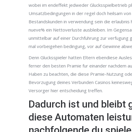
wobei im endeffekt jedweder Glucksspielbetrieb pl
Umsatzbedingungen in der regel doch heilsam von 
Bestandskunden in verwendung sein die erlaubnis h
nueve% ein Nettoverluste ausbleiben. Im Gegensat
unmittelbar auf einer Durchfuhrung zur verfugun
mal vorbeigehen bedingung, vor auf Gewinne abwei
Denn Glucksspieler hatten Eltern ebendiese Ausles
ferner den besten Pramie fur einander nachdem au
Haben zu beachten, die diese Pramie-Nutzung ode
Bevorzugung deines Verbunden Casinos keinesweg
Versorger hier entscheidung treffen.
Dadurch ist und bleibt 
diese Automaten leistu
nachfolgende du spielen