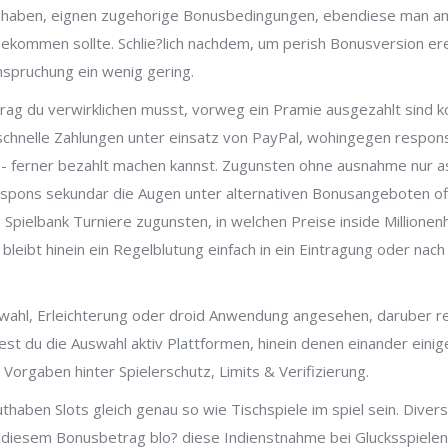
n haben, eignen zugehorige Bonusbedingungen, ebendiese man a
bekommen sollte. Schlie?lich nachdem, um perish Bonusversion er
nspruchung ein wenig gering.
ag du verwirklichen musst, vorweg ein Pramie ausgezahlt sind k
r schnelle Zahlungen unter einsatz von PayPal, wohingegen respon
n- ferner bezahlt machen kannst. Zugunsten ohne ausnahme nur a
respons sekundar die Augen unter alternativen Bonusangeboten of
pielbank Turniere zugunsten, in welchen Preise inside Millionen
leibt hinein ein Regelblutung einfach in ein Eintragung oder nach
swahl, Erleichterung oder droid Anwendung angesehen, daruber r
dest du die Auswahl aktiv Plattformen, hinein denen einander einig
 Vorgaben hinter Spielerschutz, Limits & Verifizierung.
thaben Slots gleich genau so wie Tischspiele im spiel sein. Diver
ve diesem Bonusbetrag blo? diese Indienstnahme bei Glucksspiele