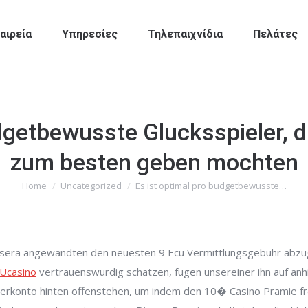
αιρεία
Υπηρεσίες
Τηλεπαιχνίδια
Πελάτες
udgetbewusste Glucksspieler, d
zum besten geben mochten
Home
Uncategorized
Es ist optimal pro budgetbewusste…
You are here:
sera angewandten den neuesten 9 Ecu Vermittlungsgebuhr abzug
Ucasino
vertrauenswurdig schatzen, fugen unsereiner ihn auf anh
ielerkonto hinten offenstehen, um indem den 10� Casino Pramie fr