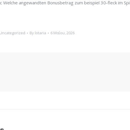
ic Welche angewandten Bonusbetrag zum beispiel 30-fleck im Spi
Uncategorized
By
lotaria
6 Μαΐου, 2026
en