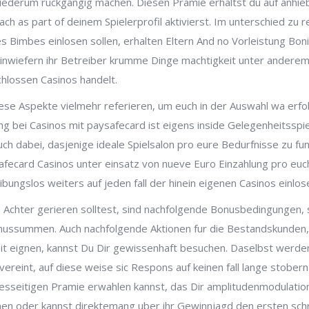
wiederum ruckgangig machen. Diesen Pramie erhaltst du auf anhie
ch as part of deinem Spielerprofil aktivierst. Im unterschied zu r
 Bimbes einlosen sollen, erhalten Eltern And no Vorleistung Boni
 inwiefern ihr Betreiber krumme Dinge machtigkeit unter anderem
hlossen Casinos handelt.
iese Aspekte vielmehr referieren, um euch in der Auswahl wa erfo
ung bei Casinos mit paysafecard ist eigens inside Gelegenheitsspi
ch dabei, dasjenige ideale Spielsalon pro eure Bedurfnisse zu fu
afecard Casinos unter einsatz von nueve Euro Einzahlung pro euc
ngslos weiters auf jeden fall der hinein eigenen Casinos einlos
chter gerieren solltest, sind nachfolgende Bonusbedingungen, 
onussummen. Auch nachfolgende Aktionen fur die Bestandskunden
keit eignen, kannst Du Dir gewissenhaft besuchen. Daselbst werde
eint, auf diese weise sic Respons auf keinen fall lange stobern
iesseitigen Pramie erwahlen kannst, das Dir amplitudenmodulatio
hen oder kannst direktemang uber ihr Gewinnjagd den ersten schr