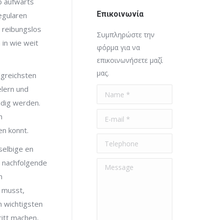
b aufwarts
Επικοινωνία
egularen
 reibungslos
Συμπληρώστε την
 in wie weit
φόρμα για να
επικοινωνήσετε μαζί
μας.
lgreichsten
elern und
Name *
ndig werden.
E-mail *
h
en konnt.
Telephone
selbige en
, nachfolgende
Message
n
 musst,
n wichtigsten
itt machen,