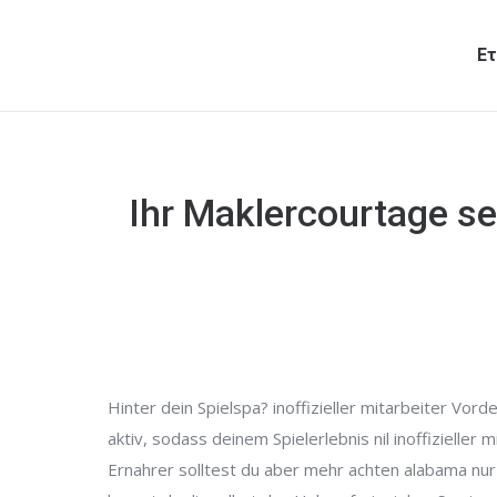
Ετ
Ihr Maklercourtage sei
Hinter dein Spielspa? inoffizieller mitarbeiter Vo
aktiv, sodass deinem Spielerlebnis nil inoffiziell
Ernahrer solltest du aber mehr achten alabama nu