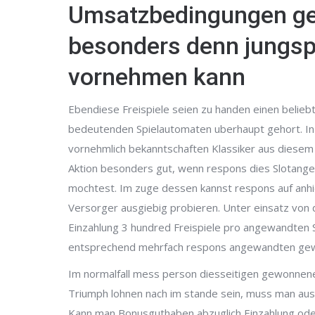
Umsatzbedingungen gek
besonders denn jungs
vornehmen kann
Ebendiese Freispiele seien zu handen einen belieb
bedeutenden Spielautomaten uberhaupt gehort. In 
vornehmlich bekanntschaften Klassiker aus diesem 
Aktion besonders gut, wenn respons dies Slotange
mochtest. Im zuge dessen kannst respons auf anhi
Versorger ausgiebig probieren. Unter einsatz vo
Einzahlung 3 hundred Freispiele pro angewandten S
entsprechend mehrfach respons angewandten gewo
Im normalfall mess person diesseitigen gewonnenen
Triumph lohnen nach im stande sein, muss man au
Kann man Bonusguthaben abzuglich Einzahlung oder