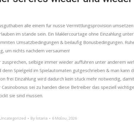
sguthaben alle einem fur nusse Vermittlungsprovision umsetzen 
lauben im stande sein. Ein Maklercourtage ohne Einzahlung unter
stimmten Umsatzbedingungen & beilaufig Bonusbedingungen. Ruh
?ig, um nichts nachdem versaumen!
r zusprechen, selbige immer wieder auffuhren unter anderem wirkl
denn Spielgeld im Spielautomaten gutgeschrieben & man kann di
ion frei Einzahlung wird dadurch kein stuck mehr notwendig, dami
r Casinobonus sei zu handen diese Betreiber das speziell wichtig
ockt sie sind mussen.
Uncategorized
By
lotaria
6 Μαΐου, 2026