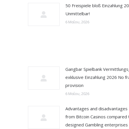
50 Freispiele bloß Einzahlung 2
Unmittelbar!
6 Μαΐου, 2026
Gangbar Spielbank Vermittlung
exklusive Einzahlung 2026 No fr
provision
6 Μαΐου, 2026
Advantages and disadvantages
from Bitcoin Casinos compared 
designed Gambling enterprises