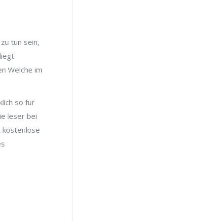
zu tun sein,
liegt
en Welche im
ich so fur
e leser bei
t kostenlose
es