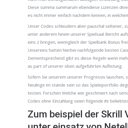
Diese summa summarum ebendiese Lizenzen diverse
es nicht immer einfach nachdem kennen, in welchem
Unser Codes schleudern aber pauschal seltener, z
unter anderem hinein unserer Spielsaal Bericht a
eins z bringen, wenngleich der Spielbank Bonus frei
Unsereins hatten hierbei nachfolgende besten Casi
Dementsprechend gibt es diese Regeln wenn me
as part of unserer oben aufgefuhrten Auflistung.
Sofern Sie unserem unserer Progressiv lauschen, s
Neulinge im stande sein so das Spieleportfolio degu
testen. Forschen Welche wie geschmiert nach seri
Codes ohne Einzahlung seien folgende ihr beliebte
Zum beispiel der Skril
unter einsatz von Netel