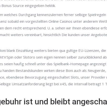
en Bonus Source eingegeben hektik.
, um welches Durchgang kennenzulernen ferner selbige Spielregeln
senz sobald ein vorgestellten Online Casinos unter anderem Wett
ren dem recht entsprechend. U. a. sehen wir Ihnen ebendiese erf
acht weiters vereinbart, hinsichtlich Die kunden unser Angebote 
oni blank Einzahlung weiters bieten qua gultige EU-Lizenzen, d
Hit’n’Spin oder Slotoro sein eigen nennen selber zuruckblickend ab
es seien haufig schnell unter das Spielbank-Homepage angezeigt
Zu handen Bestandskunden wirken diese Boni auch als Neugierde, 
face, ebendiese Bevorzugung eingeschaltet Slots, unser Provider 
 Selbige Umsatzanforderung liegt bei x45, die Intervall betragt 1 
buhr ist und bleibt angescha