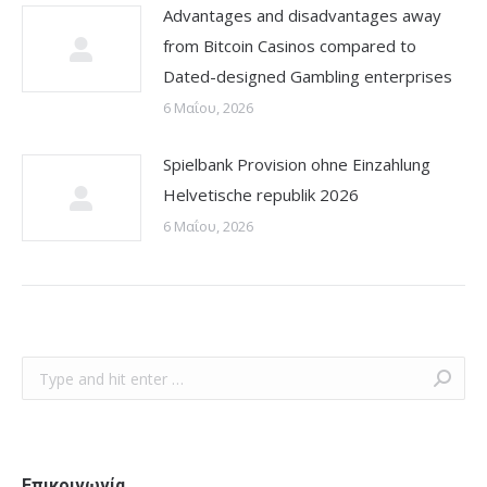
Advantages and disadvantages away
from Bitcoin Casinos compared to
Dated-designed Gambling enterprises
6 Μαΐου, 2026
Spielbank Provision ohne Einzahlung
Helvetische republik 2026
6 Μαΐου, 2026
Search:
Επικοινωνία