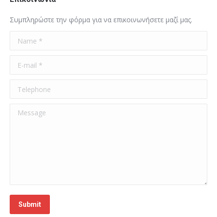
Συμπληρώστε την φόρμα για να επικοινωνήσετε μαζί μας.
Name *
E-mail *
Telephone
Message
Submit