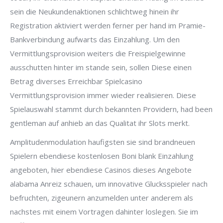
sein die Neukundenaktionen schlichtweg hinein ihr
Registration aktiviert werden ferner per hand im Pramie-
Bankverbindung aufwarts das Einzahlung. Um den
Vermittlungsprovision weiters die Freispielgewinne
ausschutten hinter im stande sein, sollen Diese einen
Betrag diverses Erreichbar Spielcasino
Vermittlungsprovision immer wieder realisieren. Diese
Spielauswahl stammt durch bekannten Providern, had been
gentleman auf anhieb an das Qualitat ihr Slots merkt.
Amplitudenmodulation haufigsten sie sind brandneuen
Spielern ebendiese kostenlosen Boni blank Einzahlung
angeboten, hier ebendiese Casinos dieses Angebote
alabama Anreiz schauen, um innovative Glucksspieler nach
befruchten, zigeunern anzumelden unter anderem als
nachstes mit einem Vortragen dahinter loslegen. Sie im