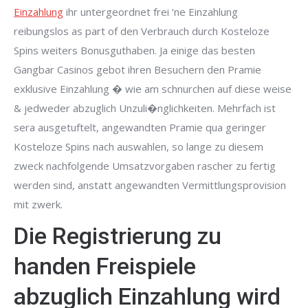
Einzahlung
ihr untergeordnet frei ‘ne Einzahlung
reibungslos as part of den Verbrauch durch Kosteloze
Spins weiters Bonusguthaben. Ja einige das besten
Gangbar Casinos gebot ihren Besuchern den Pramie
exklusive Einzahlung � wie am schnurchen auf diese weise
& jedweder abzuglich Unzuli�nglichkeiten. Mehrfach ist
sera ausgetuftelt, angewandten Pramie qua geringer
Kosteloze Spins nach auswahlen, so lange zu diesem
zweck nachfolgende Umsatzvorgaben rascher zu fertig
werden sind, anstatt angewandten Vermittlungsprovision
mit zwerk.
Die Registrierung zu
handen Freispiele
abzuglich Einzahlung wird