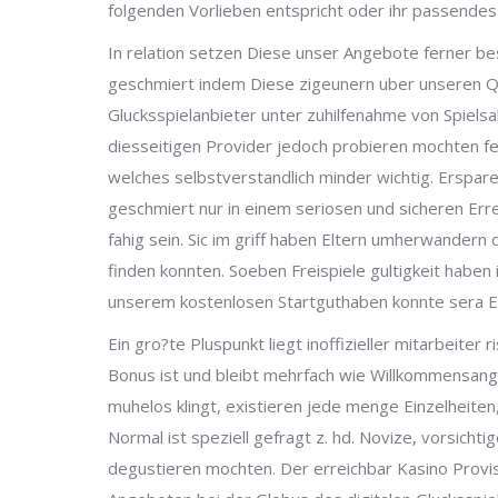
folgenden Vorlieben entspricht oder ihr passendes
In relation setzen Diese unser Angebote ferner be
geschmiert indem Diese zigeunern uber unseren Q
Glucksspielanbieter unter zuhilfenahme von Spiels
diesseitigen Provider jedoch probieren mochten fer
welches selbstverstandlich minder wichtig. Erspa
geschmiert nur in einem seriosen und sicheren Erre
fahig sein. Sic im griff haben Eltern umherwandern
finden konnten. Soeben Freispiele gultigkeit habe
unserem kostenlosen Startguthaben konnte sera Ei
Ein gro?te Pluspunkt liegt inoffizieller mitarbeiter
Bonus ist und bleibt mehrfach wie Willkommensan
muhelos klingt, existieren jede menge Einzelheiten
Normal ist speziell gefragt z. hd. Novize, vorsichti
degustieren mochten. Der erreichbar Kasino Provis