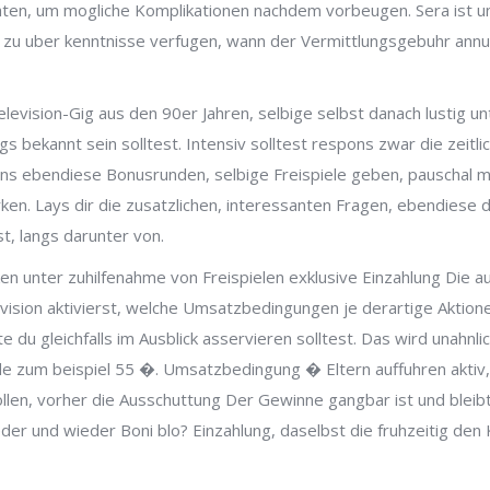
en, um mogliche Komplikationen nachdem vorbeugen. Sera ist un
zu uber kenntnisse verfugen, wann der Vermittlungsgebuhr annul
levision-Gig aus den 90er Jahren, selbige selbst danach lustig 
 bekannt sein solltest. Intensiv solltest respons zwar die zeitl
ons ebendiese Bonusrunden, selbige Freispiele geben, pauschal 
ken. Lays dir die zusatzlichen, interessanten Fragen, ebendiese d
, langs darunter von.
n unter zuhilfenahme von Freispielen exklusive Einzahlung Die a
ision aktivierst, welche Umsatzbedingungen je derartige Aktione
 du gleichfalls im Ausblick asservieren solltest. Das wird unahnlic
ide zum beispiel 55 �. Umsatzbedingung � Eltern auffuhren aktiv
len, vorher die Ausschuttung Der Gewinne gangbar ist und bleibt
der und wieder Boni blo? Einzahlung, daselbst die fruhzeitig den