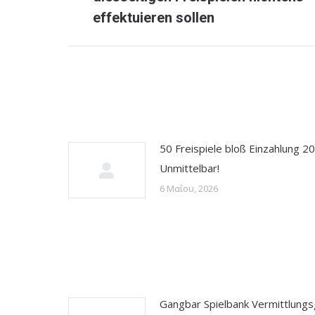
post:
effektuieren sollen
50 Freispiele bloß Einzahlung 2
Unmittelbar!
6 Μαΐου, 2026
Gangbar Spielbank Vermittlung