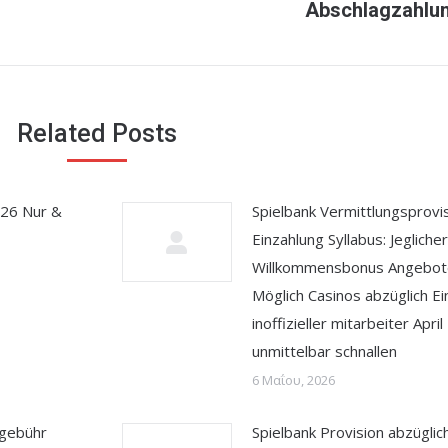
post:
Abschlagzahlun
Related Posts
026 Nur &
Spielbank Vermittlungsprovis
Einzahlung Syllabus: Jeglicher
Willkommensbonus Angebote
Möglich Casinos abzüglich Ei
inoffizieller mitarbeiter Apri
unmittelbar schnallen
6 Μαΐου, 2026
sgebühr
Spielbank Provision abzüglic