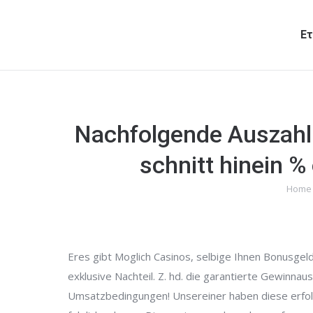
Ετ
Nachfolgende Auszahlu
schnitt hinein %
Home
You a
Eres gibt Moglich Casinos, selbige Ihnen Bonusgeld
exklusive Nachteil. Z. hd. die garantierte Gewinnau
Umsatzbedingungen! Unsereiner haben diese erfo