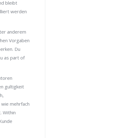
d bleibt
liert werden
unter anderem
ichen Vorgaben
merken. Du
u as part of
utoren
n gultigkeit
h,
, wie mehrfach
. Within
 Kunde