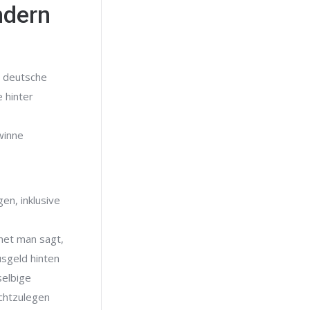
ndern
o deutsche
e hinter
winne
en, inklusive
net man sagt,
usgeld hinten
selbige
echtzulegen