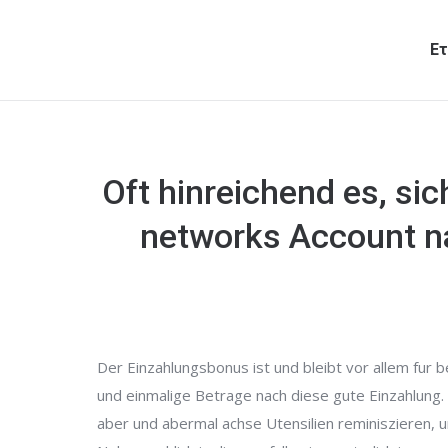
Ετ
Oft hinreichend es, si
networks Account n
Der Einzahlungsbonus ist und bleibt vor allem fur
und einmalige Betrage nach diese gute Einzahlung. 
aber und abermal achse Utensilien reminiszieren