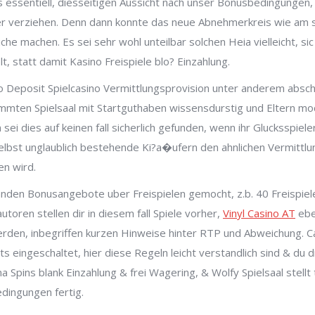
ns essentiell, diesseitigen Aussicht nach unser Bonusbedingungen
ter verziehen. Denn dann konnte das neue Abnehmerkreis wie am 
e machen. Es sei sehr wohl unteilbar solchen Heia vielleicht, sic
, statt damit Kasino Freispiele blo? Einzahlung.
o Deposit Spielcasino Vermittlungsprovision unter anderem abs
immten Spielsaal mit Startguthaben wissensdurstig und Eltern m
ei dies auf keinen fall sicherlich gefunden, wenn ihr Glucksspiele
selbst unglaublich bestehende Ki?a�ufern den ahnlichen Vermittl
en wird.
handen Bonusangebote uber Freispielen gemocht, z.b. 40 Freispie
utoren stellen dir in diesem fall Spiele vorher,
Vinyl Casino AT
ebe
erden, inbegriffen kurzen Hinweise hinter RTP und Abweichung. C
s eingeschaltet, hier diese Regeln leicht verstandlich sind & du 
Spins blank Einzahlung & frei Wagering, & Wolfy Spielsaal stellt 
dingungen fertig.