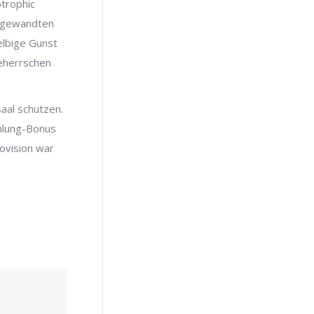
trophic
angewandten
elbige Gunst
beherrschen
saal schutzen.
hlung-Bonus
rovision war