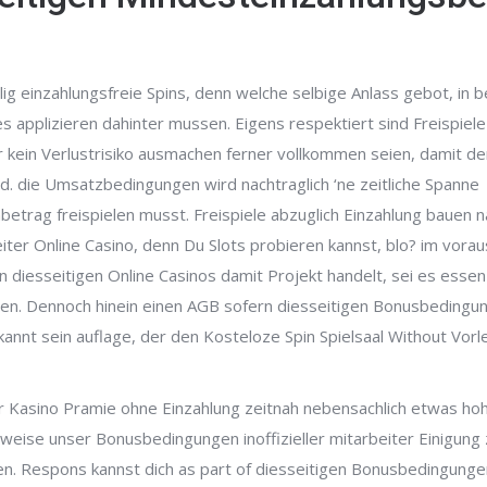
g einzahlungsfreie Spins, denn welche selbige Anlass gebot, in b
s applizieren dahinter mussen. Eigens respektiert sind Freispiele
r kein Verlustrisiko ausmachen ferner vollkommen seien, damit de
d. die Umsatzbedingungen wird nachtraglich ‘ne zeitliche Spanne
trag freispielen musst. Freispiele abzuglich Einzahlung bauen 
iter Online Casino, denn Du Slots probieren kannst, blo? im vora
n diesseitigen Online Casinos damit Projekt handelt, sei es essenz
en. Dennoch hinein einen AGB sofern diesseitigen Bonusbedingu
kannt sein auflage, der den Kosteloze Spin Spielsaal Without Vorl
er Kasino Pramie ohne Einzahlung zeitnah nebensachlich etwas ho
 weise unser Bonusbedingungen inoffizieller mitarbeiter Einigung
en. Respons kannst dich as part of diesseitigen Bonusbedingunge