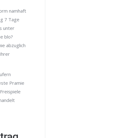
norm namhaft
fig 7 Tage
s unter
e blo?
mie abzuglich
Ihrer
�ufern
teste Pramie
Freispiele
 handelt
trag