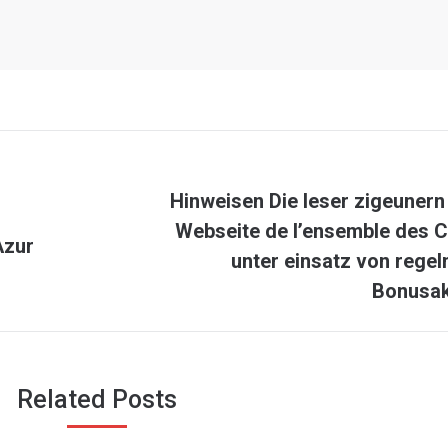
Hinweisen Die leser zigeunern 
Webseite de l’ensemble des 
Next
Azur
unter einsatz von rege
post:
Bonusak
Related Posts