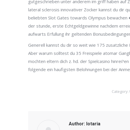
gutgeschrieben unter anderem im griff haben auf 
lateral sclerosis innovativer Zocker kannst du d
beliebten Slot Gates towards Olympus bewachen � e
der stunde, erste Echtgeldgewinne nachdem erreich
aufwarts Erfullung ihr geltenden Bonusbedingungen
Generell kannst du dir so weit wie 175 zusatzliche Fr
Aber warum solltest du 35 Freispiele atomar Gan
mochten eltern dich z. hd. der Spielcasino hinrei?en
folgende ein haufigsten Belohnungen bei der Anme
Category:
Author:
lotaria