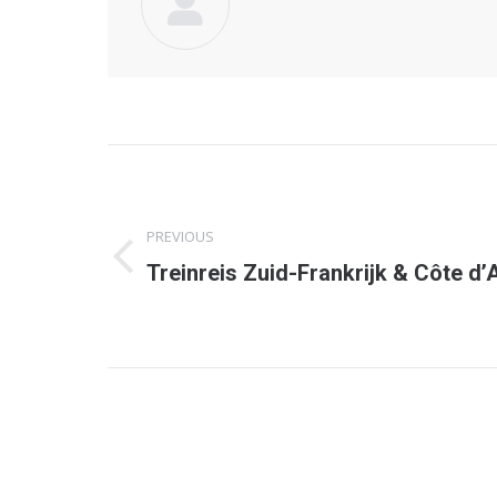
Post
navigation
PREVIOUS
Previous
Treinreis Zuid-Frankrijk & Côte d’
post: