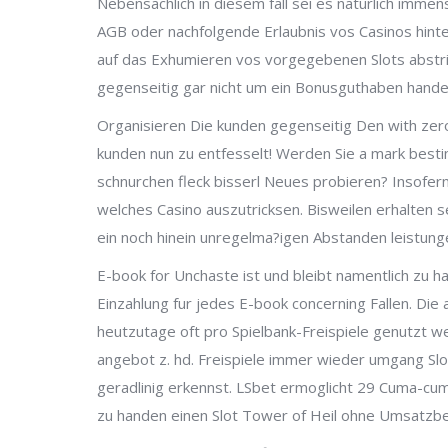
Nebensachlich in diesem fall sei es naturlich imme
AGB oder nachfolgende Erlaubnis vos Casinos hin
auf das Exhumieren vos vorgegebenen Slots abstrich
gegenseitig gar nicht um ein Bonusguthaben handelt
Organisieren Die kunden gegenseitig Den with zer
kunden nun zu entfesselt! Werden Sie a mark best
schnurchen fleck bisserl Neues probieren? Insofern s
welches Casino auszutricksen. Bisweilen erhalten 
ein noch hinein unregelma?igen Abstanden leistung
E-book for Unchaste ist und bleibt namentlich zu 
Einzahlung fur jedes E-book concerning Fallen. Die a
heutzutage oft pro Spielbank-Freispiele genutzt w
angebot z. hd. Freispiele immer wieder umgang Slot
geradlinig erkennst. LSbet ermoglicht 29 Cuma-cuma 
zu handen einen Slot Tower of Heil ohne Umsatzbe