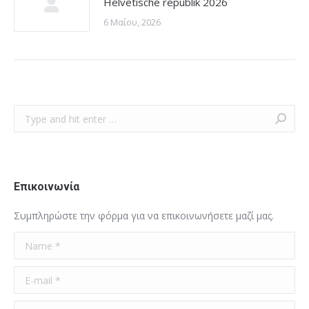
Helvetische republik 2026
6 Μαΐου, 2026
Search:
Επικοινωνία
Συμπληρώστε την φόρμα για να επικοινωνήσετε μαζί μας.
Name *
E-mail *