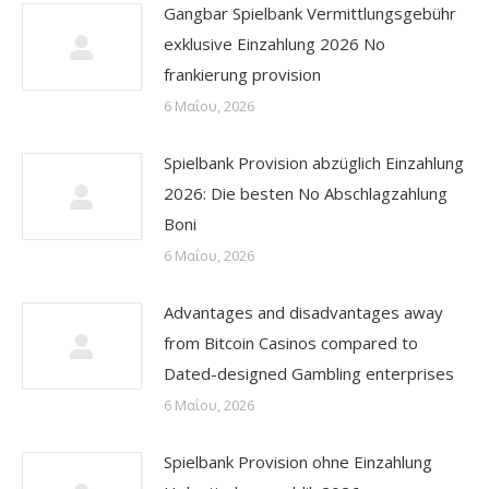
Gangbar Spielbank Vermittlungsgebühr
exklusive Einzahlung 2026 No
frankierung provision
6 Μαΐου, 2026
Spielbank Provision abzüglich Einzahlung
2026: Die besten No Abschlagzahlung
Boni
6 Μαΐου, 2026
Advantages and disadvantages away
from Bitcoin Casinos compared to
Dated-designed Gambling enterprises
6 Μαΐου, 2026
Spielbank Provision ohne Einzahlung