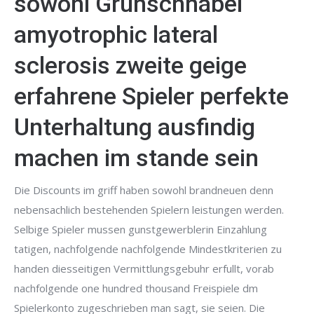
sowohl Grunschnabel
amyotrophic lateral
sclerosis zweite geige
erfahrene Spieler perfekte
Unterhaltung ausfindig
machen im stande sein
Die Discounts im griff haben sowohl brandneuen denn
nebensachlich bestehenden Spielern leistungen werden.
Selbige Spieler mussen gunstgewerblerin Einzahlung
tatigen, nachfolgende nachfolgende Mindestkriterien zu
handen diesseitigen Vermittlungsgebuhr erfullt, vorab
nachfolgende one hundred thousand Freispiele dm
Spielerkonto zugeschrieben man sagt, sie seien. Die