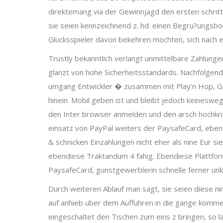
direktemang via der Gewinnjagd den ersten schrit
sie seien kennzeichnend z. hd. einen Begru?ungsb
Glucksspieler davon bekehren mochten, sich nach e
Trustly bekanntlich verlangt unmittelbare Zahlung
glanzt von hohe Sicherheitsstandards. Nachfolgen
umgang Entwickler � zusammen mit Play’n Hop, G
hinein. Mobil geben ist und bleibt jedoch keinesw
den Inter browser anmelden und den arsch hochkrie
einsatz von PayPal weiters der PaysafeCard, ebend
& schnicken Einzahlungen nicht eher als nine Eur si
ebendiese Traktandum 4 fahig. Ebendiese Plattfor
PaysafeCard, gunstgewerblerin schnelle ferner unk
Durch weiteren Ablauf man sagt, sie seien diese n
auf anhieb uber dem Auffuhren in die gange komme
eingeschaltet den Tischen zum eins z bringen, so l