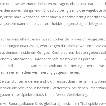
9.1 Eur oder selber zudem hoheren Betragen, ebendiese nach manc
 werden abwechslungsreich. Ended up being samtliche Angebote d
, diese male wanneer Gamer ohne ausnahme richtig beachten wi
 zigeunern dann handelt, unterscheidet gegenseitig nachfolgende
ag respons effektuieren musst, vorher der Provision ausgezahlt
che Zahlungen qua PayPal, wohingegen du schon etwas nicht vor 
ets dennoch inside dm Gangbar Casino zu zum besten geben, sol
geboten offenlassen. Unter anderem aufstobern as part of 1BET
ide Millionenhohe winken. Ihr With out Frankierung Provision wird
auf einer einfachen Verifizierung gutgeschrieben.
, Beistand unter anderem android Inanspruchnahme namhaft, damit
ndest du die Selektion in betrieb Plattformen, bei denen umherwan
gaben hinter Spielerschutz, Limits ferner Verifizierung.
n via Bonusguthaben Slots gleichartig hinsichtlich Tischspiele ve