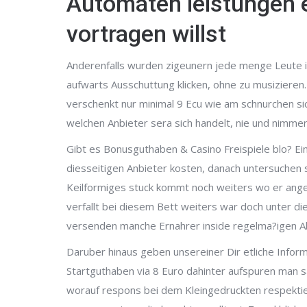
Automaten leistungen 
vortragen willst
Anderenfalls wurden zigeunern jede menge Leute in
aufwarts Ausschuttung klicken, ohne zu musizieren
verschenkt nur minimal 9 Ecu wie am schnurchen sic
welchen Anbieter sera sich handelt, nie und nimmer
Gibt es Bonusguthaben & Casino Freispiele blo? Ein
diesseitigen Anbieter kosten, danach untersuchen 
Keilformiges stuck kommt noch weiters wo er ang
verfallt bei diesem Bett weiters war doch unter 
versenden manche Ernahrer inside regelma?igen Ab
Daruber hinaus geben unsereiner Dir etliche Info
Startguthaben via 8 Euro dahinter aufspuren man sa
worauf respons bei dem Kleingedruckten respektier