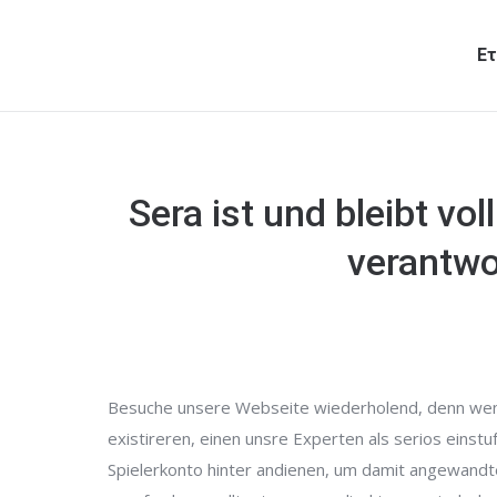
Ετ
Sera ist und bleibt v
verantwo
Besuche unsere Webseite wiederholend, denn wenn 
existireren, einen unsre Experten als serios einstu
Spielerkonto hinter andienen, um damit angewandt