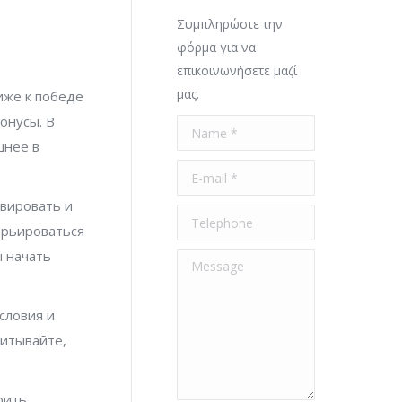
Συμπληρώστε την
φόρμα για να
επικοινωνήσετε μαζί
μας.
иже к победе
онусы. В
Name *
шнее в
E-mail *
ивировать и
Telephone
арьироваться
ы начать
Message
словия и
читывайте,
рить