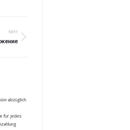
NEXT
ожение
ion abzüglich
 für jedes
nzahlung