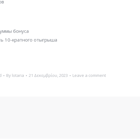
ов
суммы бонуса
ть 10-кратного отыгрыша
d
By
lotaria
21 Δεκεμβρίου, 2023
Leave a comment