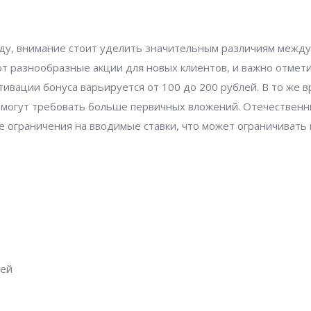
оду, внимание стоит уделить значительным различиям межд
т разнообразные акции для новых клиентов, и важно отмети
тивации бонуса варьируется от 100 до 200 рублей. В то же в
 могут требовать больше первичных вложений. Отечествен
е ограничения на вводимые ставки, что может ограничивать
лей