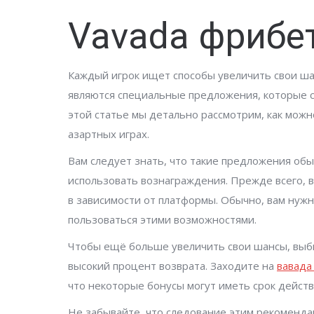
Vavada фрибе
Каждый игрок ищет способы увеличить свои ша
являются специальные предложения, которые с
этой статье мы детально рассмотрим, как мож
азартных играх.
Вам следует знать, что такие предложения об
использовать вознаграждения. Прежде всего, в
в зависимости от платформы. Обычно, вам нуж
пользоваться этими возможностями.
Чтобы ещё больше увеличить свои шансы, выб
высокий процент возврата. Заходите на
вавада
что некоторые бонусы могут иметь срок действ
Не забывайте, что следование этим рекоменд