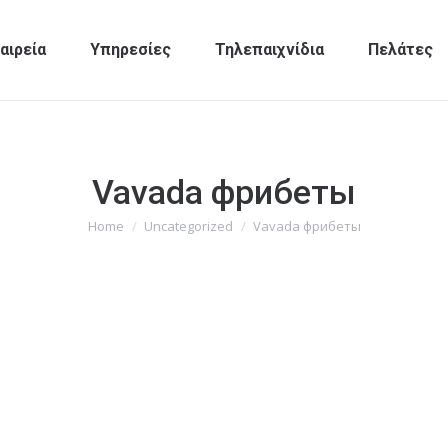
αιρεία
Υπηρεσίες
Τηλεπαιχνίδια
Πελάτες
Vavada фрибеты
Home
Uncategorized
Vavada фрибеты
You are here: