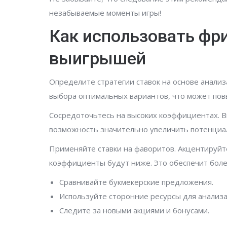
незабываемые моменты игры!
Как использовать фр
выигрышей
Определите стратегии ставок на основе анали
выбора оптимальных вариантов, что может пов
Сосредоточьтесь на высоких коэффициентах. В
возможность значительно увеличить потенциа
Применяйте ставки на фаворитов. Акцентируйт
коэффициенты будут ниже. Это обеспечит боле
Сравнивайте букмекерские предложения.
Используйте сторонние ресурсы для анализа 
Следите за новыми акциями и бонусами.