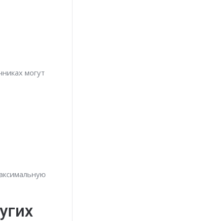
чниках могут
максимальную
угих