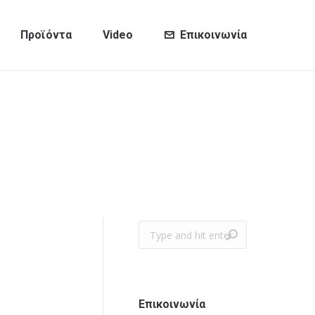
Προϊόντα
Video
Επικοινωνία
Search:
Επικοινωνία