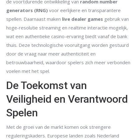
de voortdurende ontwikkeling van
random number
generators (RNG)
voor eerlijkere en transparantere
spellen. Daarnaast maken
live dealer games
gebruik van
hoge-resolutie streaming en realtime interactie mogelijk,
wat een authentieke casino-ervaring biedt vanaf de bank
thuis. Deze technologische vooruitgang worden gestuurd
door de vraag naar meer authenticiteit en
betrouwbaarheid, waardoor spelers zich meer verbonden
voelen met het spel.
De Toekomst van
Veiligheid en Verantwoord
Spelen
Met de groei van de markt komen ook strengere
reguleringskaders. Europese landen zoals Nederland