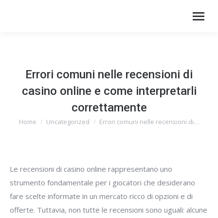
Errori comuni nelle recensioni di
casino online e come interpretarli
correttamente
Home
Uncategorized
Errori comuni nelle recensioni di…
You are here:
Le recensioni di casino online rappresentano uno
strumento fondamentale per i giocatori che desiderano
fare scelte informate in un mercato ricco di opzioni e di
offerte. Tuttavia, non tutte le recensioni sono uguali: alcune