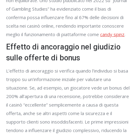
non equilibrate. Uno studio pubblicato nel 2022 su “Journal
of Gambling Studies” ha evidenziato come il bias di
conferma possa influenzare fino al 67% delle decisioni di
scelta nei casinò online, rendendo importante conoscere
meglio il funzionamento di piattaforme come
candy spinz
.
Effetto di ancoraggio nel giudizio
sulle offerte di bonus
L’effetto di ancoraggio si verifica quando l’individuo si basa
troppo su un’informazione iniziale per valutare una
situazione. Se, ad esempio, un giocatore vede un bonus del
200% all’apertura di una recensione, potrebbe considerare
il casinò “eccellente” semplicemente a causa di questa
offerta, anche se altri aspetti come la sicurezza e il
supporto clienti sono insoddisfacenti. Le prime impressioni
tendono a influenzare il giudizio complessivo, riducendo la