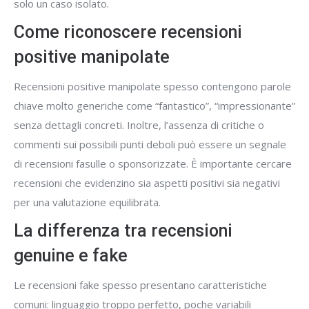
solo un caso isolato.
Come riconoscere recensioni
positive manipolate
Recensioni positive manipolate spesso contengono parole
chiave molto generiche come “fantastico”, “impressionante”
senza dettagli concreti. Inoltre, l’assenza di critiche o
commenti sui possibili punti deboli può essere un segnale
di recensioni fasulle o sponsorizzate. È importante cercare
recensioni che evidenzino sia aspetti positivi sia negativi
per una valutazione equilibrata.
La differenza tra recensioni
genuine e fake
Le recensioni fake spesso presentano caratteristiche
comuni: linguaggio troppo perfetto, poche variabili