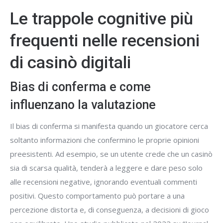
Le trappole cognitive più
frequenti nelle recensioni
di casinò digitali
Bias di conferma e come
influenzano la valutazione
Il bias di conferma si manifesta quando un giocatore cerca
soltanto informazioni che confermino le proprie opinioni
preesistenti. Ad esempio, se un utente crede che un casinò
sia di scarsa qualità, tenderà a leggere e dare peso solo
alle recensioni negative, ignorando eventuali commenti
positivi. Questo comportamento può portare a una
percezione distorta e, di conseguenza, a decisioni di gioco