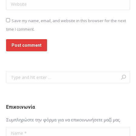
Website
Save my name, email, and website in this browser for the next
time I comment.
Post comment
Search:
Επικοινωνία
Συμπληρώστε την φόρμα για να επικοινωνήσετε μαζί μας.
Name *