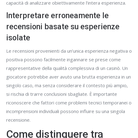
capacità di analizzare obiettivamente l’intera esperienza.
Interpretare erroneamente le
recensioni basate su esperienze
isolate
Le recensioni provenienti da un’unica esperienza negativa o
positiva possono facilmente ingannare se prese come
rappresentative della qualità complessiva di un casinò. Un
giocatore potrebbe aver avuto una brutta esperienza in un
singolo caso, ma senza considerare il contesto più ampio,
si rischia di trarre conclusioni sbagliate. È importante
riconoscere che fattori come problemi tecnici temporanei o
incomprensioni individuali possono influire su una singola
recensione.
Come distinguere tra