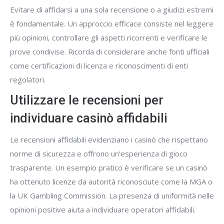
Evitare di affidarsi a una sola recensione o a giudizi estremi
è fondamentale. Un approccio efficace consiste nel leggere
più opinioni, controllare gli aspetti ricorrenti e verificare le
prove condivise. Ricorda di considerare anche fonti ufficiali
come certificazioni di licenza e riconoscimenti di enti
regolatori.
Utilizzare le recensioni per
individuare casinò affidabili
Le recensioni affidabili evidenziano i casinò che rispettano
norme di sicurezza e offrono un’esperienza di gioco
trasparente. Un esempio pratico è verificare se un casinò
ha ottenuto licenze da autorità riconosciute come la MGA o
la UK Gambling Commission. La presenza di uniformità nelle
opinioni positive aiuta a individuare operatori affidabili.