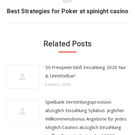
NEXT
Next
Best Strategies for Poker at spinight casino
post:
Related Posts
50 Freispiele bloß Einzahlung 2026 Nur
& Unmittelbar!
6 Μαΐου, 2026
Spielbank Vermittlungsprovision
abzüglich Einzahlung Syllabus: Jeglicher
Willkommensbonus Angebote für jedes
Möglich Casinos abzüglich Einzahlung