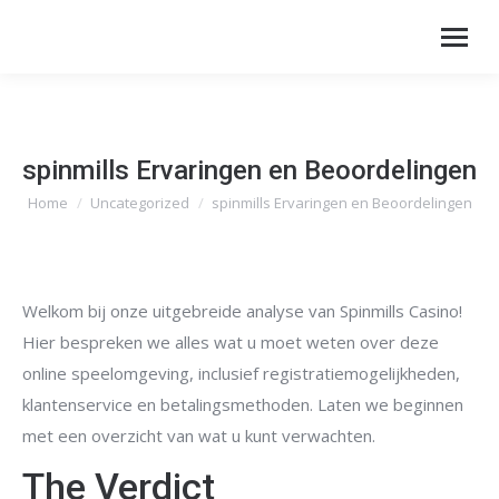
spinmills
Ervaringen en Beoordelingen
Home
Uncategorized
spinmills Ervaringen en Beoordelingen
You are here:
Welkom bij onze uitgebreide analyse van Spinmills Casino!
Hier bespreken we alles wat u moet weten over deze
online speelomgeving, inclusief registratiemogelijkheden,
klantenservice en betalingsmethoden. Laten we beginnen
met een overzicht van wat u kunt verwachten.
The Verdict