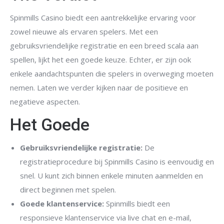
Spinmills Casino biedt een aantrekkelijke ervaring voor
zowel nieuwe als ervaren spelers. Met een
gebruiksvriendelijke registratie en een breed scala aan
spellen, lijkt het een goede keuze. Echter, er zijn ook
enkele aandachtspunten die spelers in overweging moeten
nemen. Laten we verder kijken naar de positieve en
negatieve aspecten.
Het Goede
Gebruiksvriendelijke registratie:
De
registratieprocedure bij Spinmills Casino is eenvoudig en
snel. U kunt zich binnen enkele minuten aanmelden en
direct beginnen met spelen.
Goede klantenservice:
Spinmills biedt een
responsieve klantenservice via live chat en e-mail,