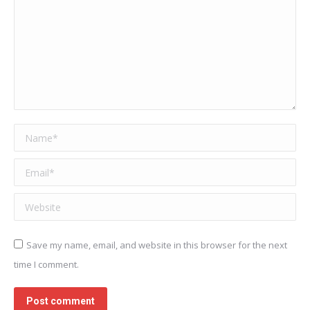
Name *
Email *
Website
Save my name, email, and website in this browser for the next
time I comment.
Post comment