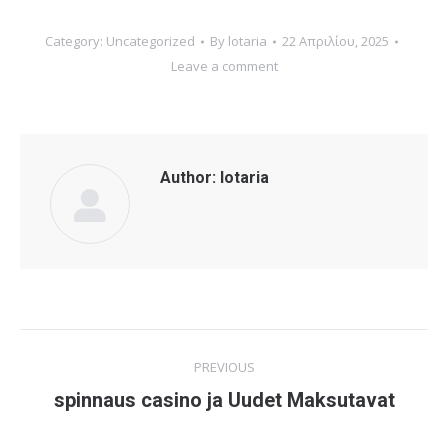
Category:
Uncategorized
By
lotaria
22 Απριλίου, 2025
Leave a comment
Author:
lotaria
Post
PREVIOUS
navigation
Previous
spinnaus casino ja Uudet Maksutavat
post: