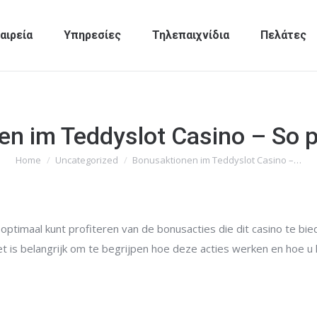
αιρεία
Υπηρεσίες
Τηλεπαιχνίδια
Πελάτες
n im Teddyslot Casino – So pr
Home
Uncategorized
Bonusaktionen im Teddyslot Casino –…
You are here:
optimaal kunt profiteren van de bonusacties die dit casino te bie
et is belangrijk om te begrijpen hoe deze acties werken en hoe u 