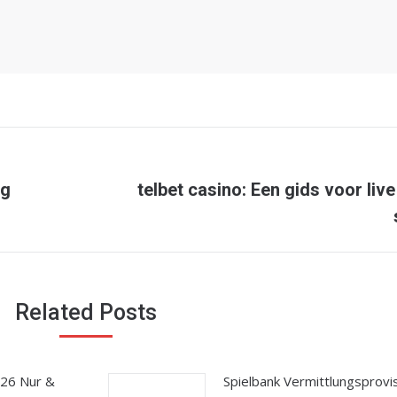
tg
telbet casino: Een gids voor live
Next
post:
Related Posts
026 Nur &
Spielbank Vermittlungsprovis