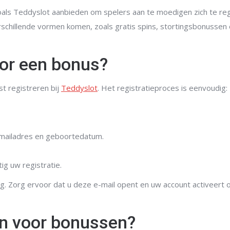
zoals Teddyslot aanbieden om spelers aan te moedigen zich te reg
schillende vormen komen, zoals gratis spins, stortingsbonussen 
oor een bonus?
t registreren bij
Teddyslot
. Het registratieproces is eenvoudig:
e-mailadres en geboortedatum.
g uw registratie.
ing. Zorg ervoor dat u deze e-mail opent en uw account activeert
en voor bonussen?