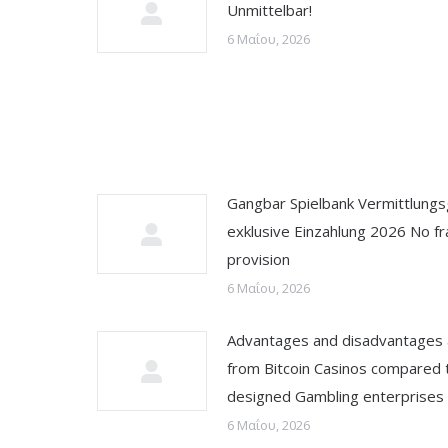
Unmittelbar!
6 Μαΐου, 2026
Gangbar Spielbank Vermittlung
exklusive Einzahlung 2026 No fr
provision
6 Μαΐου, 2026
Advantages and disadvantages
from Bitcoin Casinos compared 
designed Gambling enterprises
6 Μαΐου, 2026