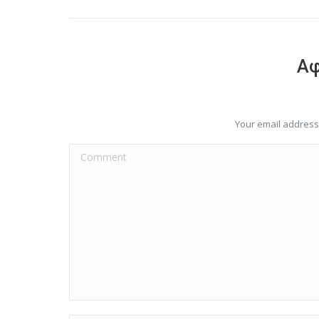
Αφ
Your email address 
Comment