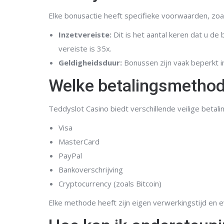
Elke bonusactie heeft specifieke voorwaarden, zoal
Inzetvereiste:
Dit is het aantal keren dat u d
vereiste is 35x.
Geldigheidsduur:
Bonussen zijn vaak beperkt i
Welke betalingsmethod
Teddyslot Casino biedt verschillende veilige beta
Visa
MasterCard
PayPal
Bankoverschrijving
Cryptocurrency (zoals Bitcoin)
Elke methode heeft zijn eigen verwerkingstijd en 