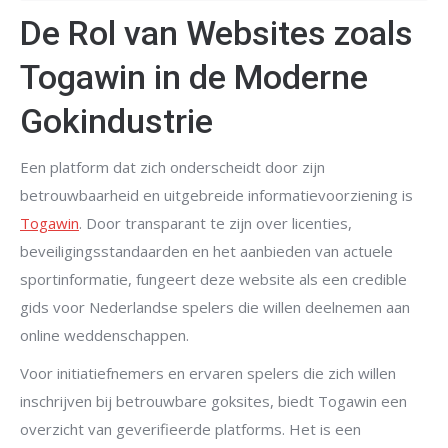
De Rol van Websites zoals
Togawin in de Moderne
Gokindustrie
Een platform dat zich onderscheidt door zijn
betrouwbaarheid en uitgebreide informatievoorziening is
Togawin
. Door transparant te zijn over licenties,
beveiligingsstandaarden en het aanbieden van actuele
sportinformatie, fungeert deze website als een credible
gids voor Nederlandse spelers die willen deelnemen aan
online weddenschappen.
Voor initiatiefnemers en ervaren spelers die zich willen
inschrijven bij betrouwbare goksites, biedt Togawin een
overzicht van geverifieerde platforms. Het is een