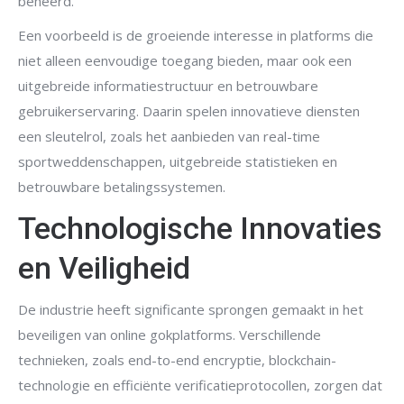
beheerd.
Een voorbeeld is de groeiende interesse in platforms die
niet alleen eenvoudige toegang bieden, maar ook een
uitgebreide informatiestructuur en betrouwbare
gebruikerservaring. Daarin spelen innovatieve diensten
een sleutelrol, zoals het aanbieden van real-time
sportweddenschappen, uitgebreide statistieken en
betrouwbare betalingssystemen.
Technologische Innovaties
en Veiligheid
De industrie heeft significante sprongen gemaakt in het
beveiligen van online gokplatforms. Verschillende
technieken, zoals end-to-end encryptie, blockchain-
technologie en efficiënte verificatieprotocollen, zorgen dat