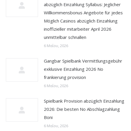
abzüglich Einzahlung Syllabus: Jeglicher
Willkommensbonus Angebote für jedes
Möglich Casinos abzüglich Einzahlung
inoffizieller mitarbeiter April 2026
unmittelbar schnallen
6 Μαΐου, 2026
Gangbar Spielbank Vermittlungsgebühr
exklusive Einzahlung 2026 No
frankierung provision
6 Μαΐου, 2026
Spielbank Provision abzüglich Einzahlung
2026: Die besten No Abschlagzahlung
Boni
6 Μαΐου, 2026