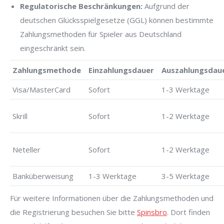
Regulatorische Beschränkungen:
Aufgrund der
deutschen Glücksspielgesetze (GGL) können bestimmte
Zahlungsmethoden für Spieler aus Deutschland
eingeschränkt sein.
Zahlungsmethode
Einzahlungsdauer
Auszahlungsdau
Visa/MasterCard
Sofort
1-3 Werktage
Skrill
Sofort
1-2 Werktage
Neteller
Sofort
1-2 Werktage
Banküberweisung
1-3 Werktage
3-5 Werktage
Für weitere Informationen über die Zahlungsmethoden und
die Registrierung besuchen Sie bitte
Spinsbro
. Dort finden