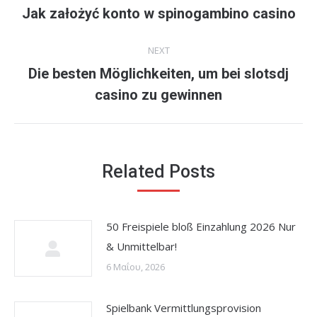
navigation
Previous
Jak założyć konto w spinogambino casino
post:
NEXT
Die besten Möglichkeiten, um bei slotsdj
Next
casino zu gewinnen
post:
Related Posts
50 Freispiele bloß Einzahlung 2026 Nur
& Unmittelbar!
6 Μαΐου, 2026
Spielbank Vermittlungsprovision