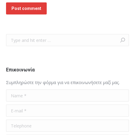
Post comment
Search:
Επικοινωνία
Συμπληρώστε την φόρμα για να επικοινωνήσετε μαζί μας.
Name *
E-mail *
Telephone