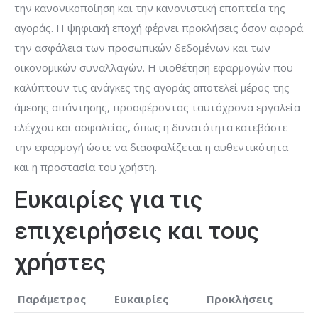
την κανονικοποίηση και την κανονιστική εποπτεία της
αγοράς. Η ψηφιακή εποχή φέρνει προκλήσεις όσον αφορά
την ασφάλεια των προσωπικών δεδομένων και των
οικονομικών συναλλαγών. Η υιοθέτηση εφαρμογών που
καλύπτουν τις ανάγκες της αγοράς αποτελεί μέρος της
άμεσης απάντησης, προσφέροντας ταυτόχρονα εργαλεία
ελέγχου και ασφαλείας, όπως η δυνατότητα κατεβάστε
την εφαρμογή ώστε να διασφαλίζεται η αυθεντικότητα
και η προστασία του χρήστη.
Ευκαιρίες για τις
επιχειρήσεις και τους
χρήστες
Παράμετρος
Ευκαιρίες
Προκλήσεις