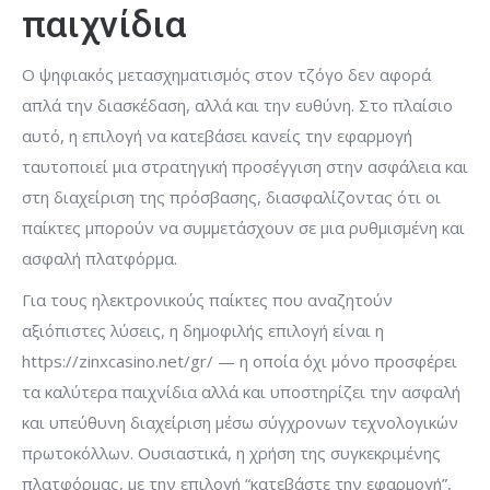
παιχνίδια
Ο ψηφιακός μετασχηματισμός στον τζόγο δεν αφορά
απλά την διασκέδαση, αλλά και την ευθύνη. Στο πλαίσιο
αυτό, η επιλογή να κατεβάσει κανείς την εφαρμογή
ταυτοποιεί μια στρατηγική προσέγγιση στην ασφάλεια και
στη διαχείριση της πρόσβασης, διασφαλίζοντας ότι οι
παίκτες μπορούν να συμμετάσχουν σε μια ρυθμισμένη και
ασφαλή πλατφόρμα.
Για τους ηλεκτρονικούς παίκτες που αναζητούν
αξιόπιστες λύσεις, η δημοφιλής επιλογή είναι η
https://zinxcasino.net/gr/ — η οποία όχι μόνο προσφέρει
τα καλύτερα παιχνίδια αλλά και υποστηρίζει την ασφαλή
και υπεύθυνη διαχείριση μέσω σύγχρονων τεχνολογικών
πρωτοκόλλων. Ουσιαστικά, η χρήση της συγκεκριμένης
πλατφόρμας, με την επιλογή “κατεβάστε την εφαρμογή”,