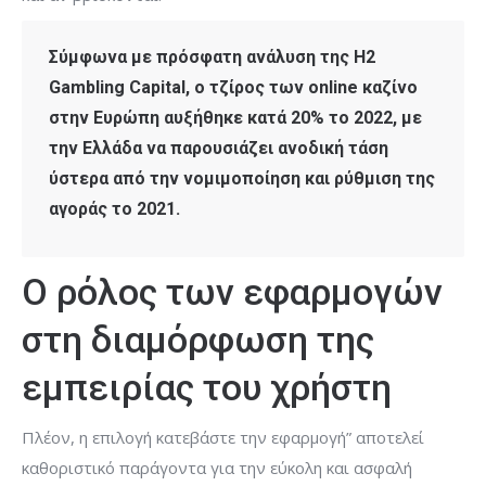
Σύμφωνα με πρόσφατη ανάλυση της
H2
Gambling Capital
, ο τζίρος των online καζίνο
στην Ευρώπη αυξήθηκε κατά 20% το 2022, με
την Ελλάδα να παρουσιάζει ανοδική τάση
ύστερα από την νομιμοποίηση και ρύθμιση της
αγοράς το 2021.
Ο ρόλος των εφαρμογών
στη διαμόρφωση της
εμπειρίας του χρήστη
Πλέον, η επιλογή κατεβάστε την εφαρμογή” αποτελεί
καθοριστικό παράγοντα για την εύκολη και ασφαλή