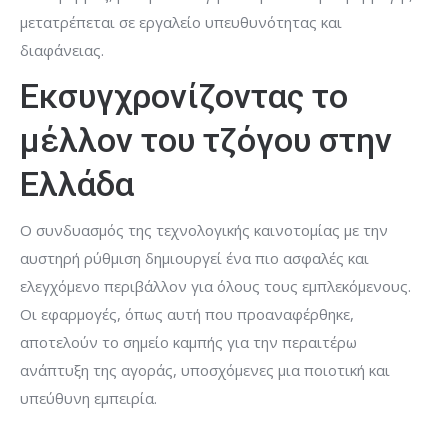
μετατρέπεται σε εργαλείο υπευθυνότητας και
διαφάνειας.
Εκσυγχρονίζοντας το
μέλλον του τζόγου στην
Ελλάδα
Ο συνδυασμός της τεχνολογικής καινοτομίας με την
αυστηρή ρύθμιση δημιουργεί ένα πιο ασφαλές και
ελεγχόμενο περιβάλλον για όλους τους εμπλεκόμενους.
Οι εφαρμογές, όπως αυτή που προαναφέρθηκε,
αποτελούν το σημείο καμπής για την περαιτέρω
ανάπτυξη της αγοράς, υποσχόμενες μια ποιοτική και
υπεύθυνη εμπειρία.