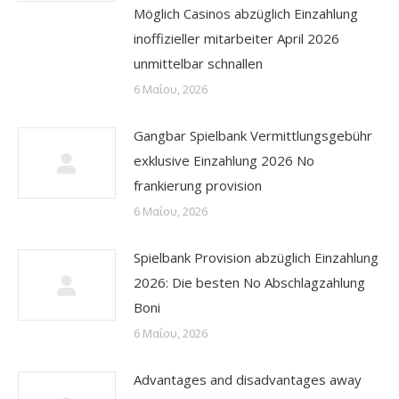
Möglich Casinos abzüglich Einzahlung
inoffizieller mitarbeiter April 2026
unmittelbar schnallen
6 Μαΐου, 2026
Gangbar Spielbank Vermittlungsgebühr
exklusive Einzahlung 2026 No
frankierung provision
6 Μαΐου, 2026
Spielbank Provision abzüglich Einzahlung
2026: Die besten No Abschlagzahlung
Boni
6 Μαΐου, 2026
Advantages and disadvantages away