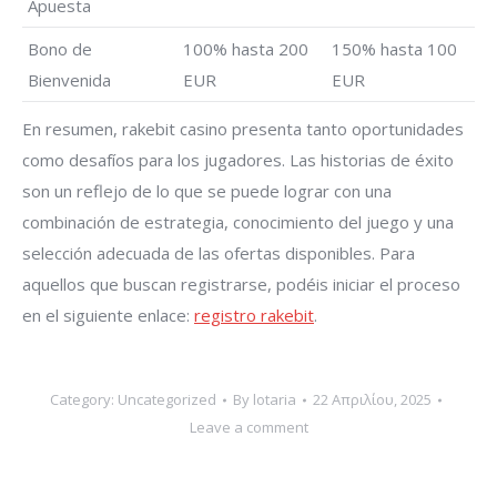
Apuesta
Bono de
100% hasta 200
150% hasta 100
Bienvenida
EUR
EUR
En resumen, rakebit casino presenta tanto oportunidades
como desafíos para los jugadores. Las historias de éxito
son un reflejo de lo que se puede lograr con una
combinación de estrategia, conocimiento del juego y una
selección adecuada de las ofertas disponibles. Para
aquellos que buscan registrarse, podéis iniciar el proceso
en el siguiente enlace:
registro rakebit
.
Category:
Uncategorized
By
lotaria
22 Απριλίου, 2025
Leave a comment