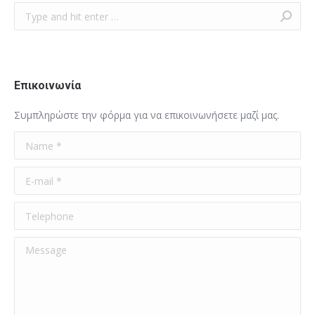
Search:
Επικοινωνία
Συμπληρώστε την φόρμα για να επικοινωνήσετε μαζί μας.
Name *
E-mail *
Telephone
Message