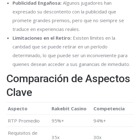
Publicidad Engañosa:
Algunos jugadores han
expresado su descontento con la publicidad que
promete grandes premios, pero que no siempre se
traduce en experiencias reales.
Limitaciones en el Retiro:
Existen límites en la
cantidad que se puede retirar en un período
determinado, lo que puede ser un inconveniente para
quienes desean acceder a sus ganancias de inmediato.
Comparación de Aspectos
Clave
Aspecto
Rakebit Casino
Competencia
RTP Promedio
95%+
94%+
Requisitos de
35x
30x