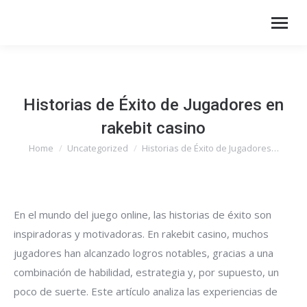
Historias de Éxito de Jugadores en
rakebit casino
Home
Uncategorized
Historias de Éxito de Jugadores…
You are here:
En el mundo del juego online, las historias de éxito son
inspiradoras y motivadoras. En rakebit casino, muchos
jugadores han alcanzado logros notables, gracias a una
combinación de habilidad, estrategia y, por supuesto, un
poco de suerte. Este artículo analiza las experiencias de