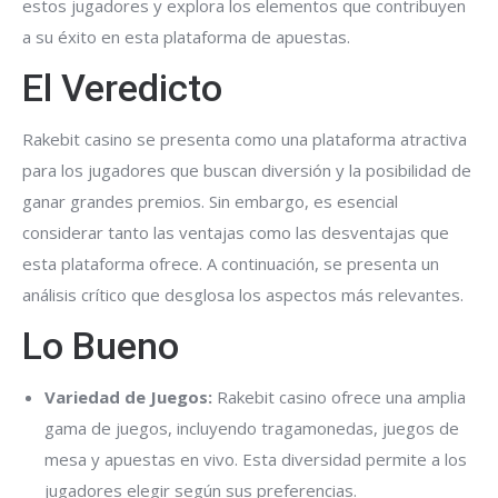
estos jugadores y explora los elementos que contribuyen
a su éxito en esta plataforma de apuestas.
El Veredicto
Rakebit casino se presenta como una plataforma atractiva
para los jugadores que buscan diversión y la posibilidad de
ganar grandes premios. Sin embargo, es esencial
considerar tanto las ventajas como las desventajas que
esta plataforma ofrece. A continuación, se presenta un
análisis crítico que desglosa los aspectos más relevantes.
Lo Bueno
Variedad de Juegos:
Rakebit casino ofrece una amplia
gama de juegos, incluyendo tragamonedas, juegos de
mesa y apuestas en vivo. Esta diversidad permite a los
jugadores elegir según sus preferencias.