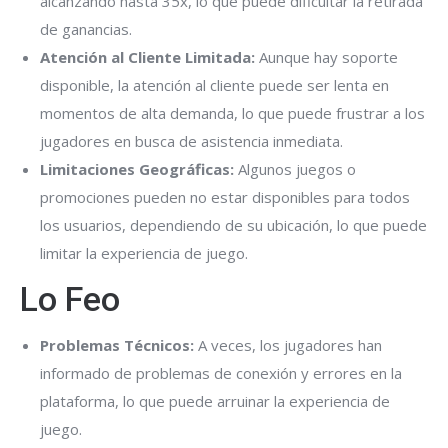
alcanzando hasta 35x, lo que puede dificultar la retirada
de ganancias.
Atención al Cliente Limitada:
Aunque hay soporte
disponible, la atención al cliente puede ser lenta en
momentos de alta demanda, lo que puede frustrar a los
jugadores en busca de asistencia inmediata.
Limitaciones Geográficas:
Algunos juegos o
promociones pueden no estar disponibles para todos
los usuarios, dependiendo de su ubicación, lo que puede
limitar la experiencia de juego.
Lo Feo
Problemas Técnicos:
A veces, los jugadores han
informado de problemas de conexión y errores en la
plataforma, lo que puede arruinar la experiencia de
juego.