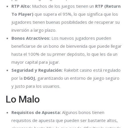
RTP Alto:
Muchos de los juegos tienen un
RTP (Return
To Player)
que supera el 95%, lo que significa que los
jugadores tienen buenas posibilidades de recuperar su
inversión a largo plazo.
Bonos Atractivos:
Los nuevos jugadores pueden
beneficiarse de un bono de bienvenida que puede llegar
hasta el 100% de su primer depósito, lo que les da un
mayor capital para jugar.
Seguridad y Regulación:
Rakebit casino está regulado
por la
DGOJ
, garantizando un entorno de juego seguro
y justo para los usuarios.
Lo Malo
Requisitos de Apuesta:
Algunos bonos tienen
requisitos de apuesta que pueden ser bastante altos,