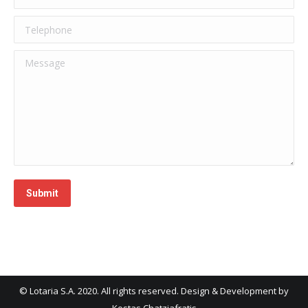
Telephone
Message
Submit
© Lotaria S.A. 2020. All rights reserved. Design & Development by