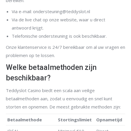
bereiken:
Via e-mail: ondersteuning@teddyslot.nl
Via de live chat op onze website, waar u direct
antwoord krijgt.
Telefonische ondersteuning is ook beschikbaar.
Onze klantenservice is 24/7 bereikbaar om al uw vragen en
problemen op te lossen.
Welke betaalmethoden zijn
beschikbaar?
Teddyslot Casino biedt een scala aan veilige
betaalmethoden aan, zodat u eenvoudig en snel kunt
storten en opnemen. De meest gebruikte methoden zijn:
Betaalmethode
Stortingslimiet
Opnametijd