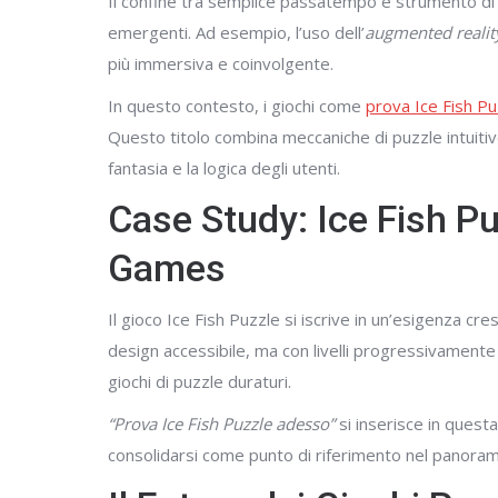
Il confine tra semplice passatempo e strumento di
emergenti. Ad esempio, l’uso dell’
augmented reality
più immersiva e coinvolgente.
In questo contesto, i giochi come
prova Ice Fish P
Questo titolo combina meccaniche di puzzle intuitive
fantasia e la logica degli utenti.
Case Study: Ice Fish Pu
Games
Il gioco Ice Fish Puzzle si iscrive in un’esigenza cre
design accessibile, ma con livelli progressivamente p
giochi di puzzle duraturi.
“Prova Ice Fish Puzzle adesso”
si inserisce in questa
consolidarsi come punto di riferimento nel panorama