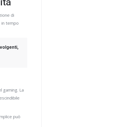
ità
zione di
e in tempo
volgenti,
el gaming. La
escindibile
mplice può