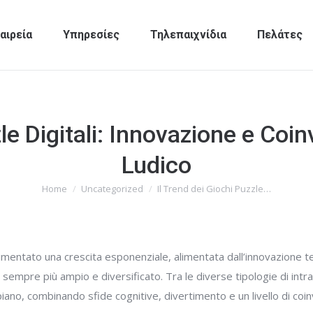
αιρεία
Υπηρεσίες
Τηλεπαιχνίδια
Πελάτες
zle Digitali: Innovazione e Co
Ludico
Home
Uncategorized
Il Trend dei Giochi Puzzle…
You are here:
sperimentato una crescita esponenziale, alimentata dall’innovazione 
sempre più ampio e diversificato. Tra le diverse tipologie di int
 piano, combinando sfide cognitive, divertimento e un livello di co