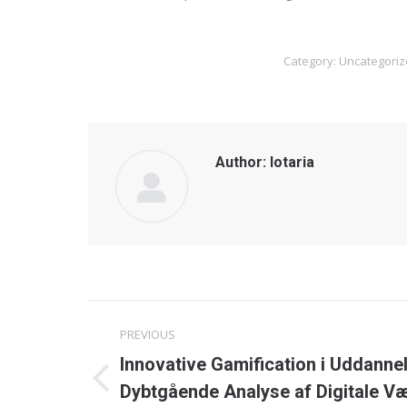
Category:
Uncategoriz
Author:
lotaria
Post
PREVIOUS
navigation
Innovative Gamification i Uddanne
Previous
Dybtgående Analyse af Digitale Væ