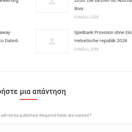
ankierung
2026: Die besten No Abschl
Boni
6 Μαΐου, 2026
 away
Spielbank Provision ohne Ei
to Dated-
Helvetische republik 2026
6 Μαΐου, 2026
ήστε μια απάντηση
will not be published. Required fields are marked
*