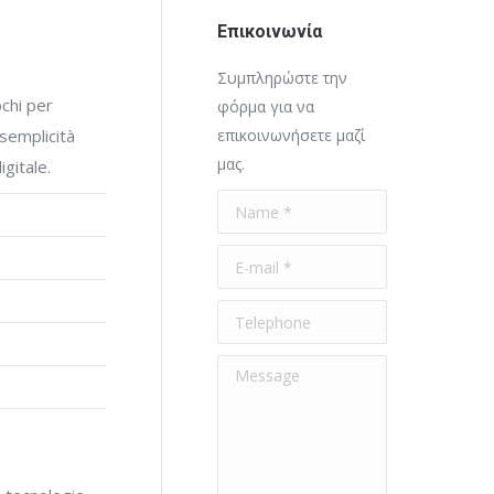
Επικοινωνία
Συμπληρώστε την
chi per
φόρμα για να
 semplicità
επικοινωνήσετε μαζί
μας.
gitale.
Name *
E-mail *
Telephone
Message