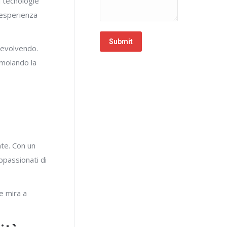
 tecnologie
’esperienza
Submit
 evolvendo.
imolando la
nte. Con un
appassionati di
e mira a