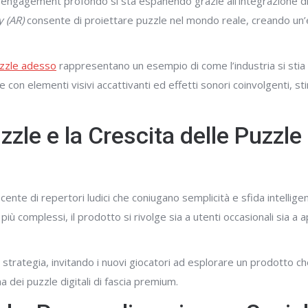
 engagement profondo si sta espanendo grazie all’integrazione di
 (AR)
consente di proiettare puzzle nel mondo reale, creando un
uzzle adesso
rappresentano un esempio di come l’industria si stia
 con elementi visivi accattivanti ed effetti sonori coinvolgenti, st
zzle e la Crescita delle Puzzle
scente di repertori ludici che coniugano semplicità e sfida intellige
iù complessi, il prodotto si rivolge sia a utenti occasionali sia a 
 strategia, invitando i nuovi giocatori ad esplorare un prodotto ch
 dei puzzle digitali di fascia premium.