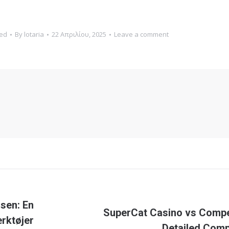
ed
By
lotaria
22 Απριλίου, 2025
Leave a comment
lsen: En
SuperCat Casino vs Compe
Next
rktøjer
Detailed Com