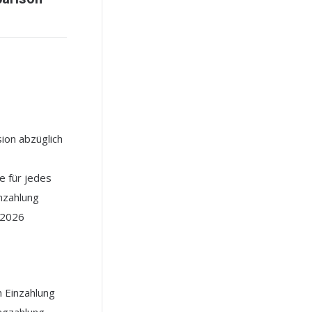
ion abzüglich
 für jedes
nzahlung
l 2026
h Einzahlung