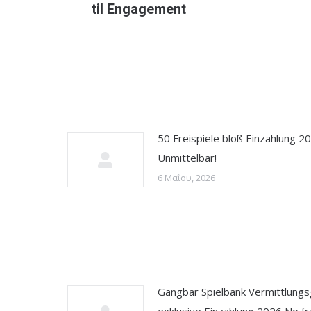
post:
til Engagement
50 Freispiele bloß Einzahlung 2
Unmittelbar!
6 Μαΐου, 2026
Gangbar Spielbank Vermittlung