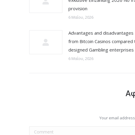
exklusive Einzahlung 2026 No fr
provision
6 Μαΐου, 2026
Advantages and disadvantages
from Bitcoin Casinos compared 
designed Gambling enterprises
6 Μαΐου, 2026
Αφ
Your email address 
Comment