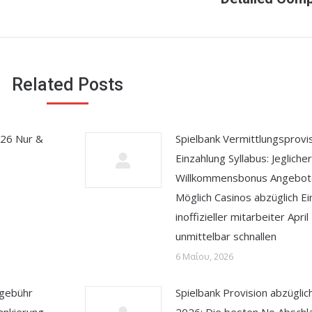
post:
Related Posts
026 Nur &
Spielbank Vermittlungsprovis
Einzahlung Syllabus: Jeglicher
Willkommensbonus Angebote
Möglich Casinos abzüglich Ei
inoffizieller mitarbeiter Apri
unmittelbar schnallen
6 Μαΐου, 2026
sgebühr
Spielbank Provision abzüglic