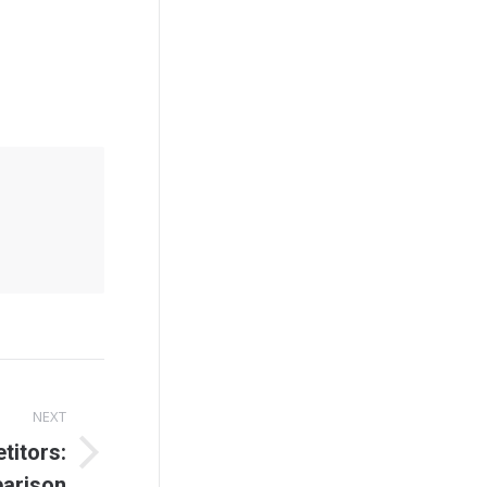
NEXT
titors:
parison