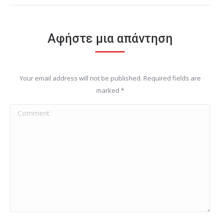
Αφήστε μια απάντηση
Your email address will not be published. Required fields are
marked
*
Comment