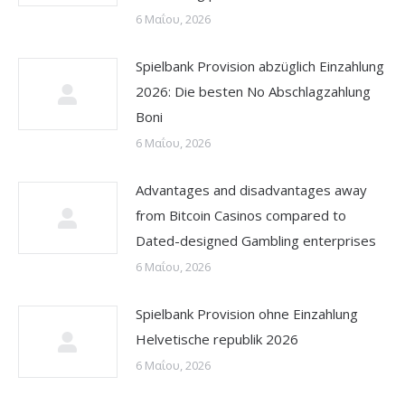
6 Μαΐου, 2026
Spielbank Provision abzüglich Einzahlung
2026: Die besten No Abschlagzahlung
Boni
6 Μαΐου, 2026
Advantages and disadvantages away
from Bitcoin Casinos compared to
Dated-designed Gambling enterprises
6 Μαΐου, 2026
Spielbank Provision ohne Einzahlung
Helvetische republik 2026
6 Μαΐου, 2026