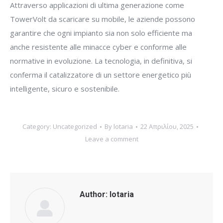
Attraverso applicazioni di ultima generazione come
TowerVolt da scaricare su mobile, le aziende possono
garantire che ogni impianto sia non solo efficiente ma
anche resistente alle minacce cyber e conforme alle
normative in evoluzione. La tecnologia, in definitiva, si
conferma il catalizzatore di un settore energetico più
intelligente, sicuro e sostenibile.
Category:
Uncategorized
By
lotaria
22 Απριλίου, 2025
Leave a comment
Author:
lotaria