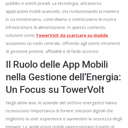
pubblici e utenti privati. La tecnologia, attraverso
applicazioni mobili avanzate, sta rivoluzionando la maniera
in cui monitoriamo, controlliamo e ottimizziamo le nostre
infrastrutture di alimentazione. In questo contesto,
soluzioni come
TowerVolt da scaricare su mobile
assumono un ruolo centrale, offrendo agli utenti strumenti
di gestione potenti, affidabili e di facile accesso.
Il Ruolo delle App Mobili
nella Gestione dell’Energia:
Un Focus su TowerVolt
Negli ultimi anni, le aziende del settore energetico hanno
riconosciuto l’importanza di fornire soluzioni digitali che
migliorino la user experience e aumentino la sicurezza degli
impianti. Le applicazioni mobili rappresentano il punto di