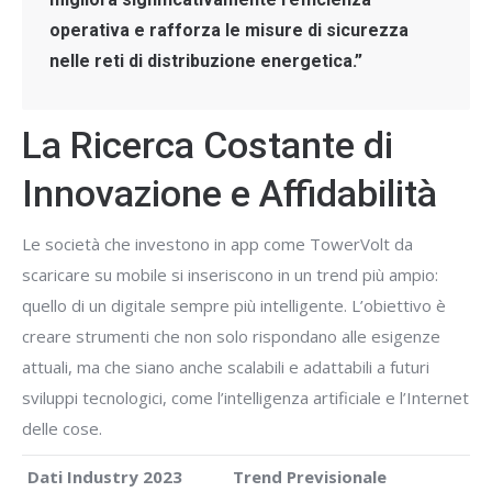
operativa e rafforza le misure di sicurezza
nelle reti di distribuzione energetica.”
La Ricerca Costante di
Innovazione e Affidabilità
Le società che investono in app come TowerVolt da
scaricare su mobile si inseriscono in un trend più ampio:
quello di un digitale sempre più intelligente. L’obiettivo è
creare strumenti che non solo rispondano alle esigenze
attuali, ma che siano anche scalabili e adattabili a futuri
sviluppi tecnologici, come l’intelligenza artificiale e l’Internet
delle cose.
Dati Industry 2023
Trend Previsionale