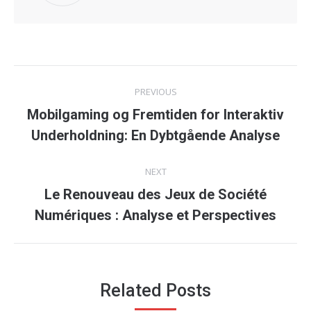
Post
PREVIOUS
navigation
Mobilgaming og Fremtiden for Interaktiv
Previous
Underholdning: En Dybtgående Analyse
post:
NEXT
Le Renouveau des Jeux de Société
Next
Numériques : Analyse et Perspectives
post:
Related Posts