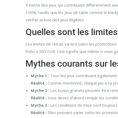
Il existe des jeux qui contribuent différemment au
100%, tandis que les jeux de table comme le blackja
vérifier la liste des jeux éligibles.
Quelles sont les limites 
Les limites de retrait varient selon les promotions.
fixée à 500 EUR. Cela signifie que même si vous ga
Mythes courants sur le
Mythe 1 :
Tous les jeux contribuent également 
Réalité :
Comme mentionné, chaque jeu a sa pro
Mythe 2 :
Les bonus gratuits peuvent être ret
Réalité :
Vous devez d’abord remplir les conditi
Mythe 3 :
Les conditions de mise sont toujour
Réalité :
Elles peuvent varier selon les promoti