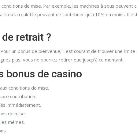
x conditions de mise. Par exemple, les machines à sous peuvent c
ck ou la roulette peuvent ne contribuer qu’à 10% ou moins. Il est
de retrait ?
 Pour un bonus de bienvenue, il est courant de trouver une limite 
gnez plus, vous ne pourrez retirer que jusqu’à ce montant.
s bonus de casino
aux conditions de mise.
pre contribution.
irés immédiatement.
ons de mise.
s les mêmes.
ons.