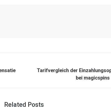
ensatie
Tarifvergleich der Einzahlungso
Next
bei magicspins
post:
Related Posts