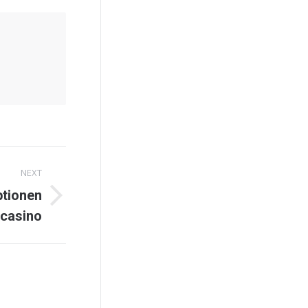
NEXT
ptionen
 casino