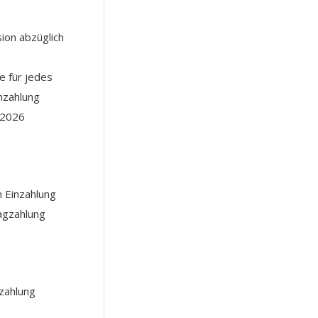
ion abzüglich
 für jedes
nzahlung
l 2026
h Einzahlung
agzahlung
nzahlung