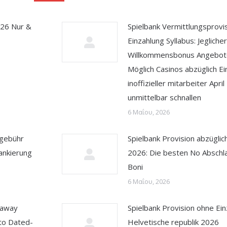
026 Nur &
Spielbank Vermittlungsprovis
Einzahlung Syllabus: Jeglicher
Willkommensbonus Angebote
Möglich Casinos abzüglich Ei
inoffizieller mitarbeiter Apri
unmittelbar schnallen
6 Μαΐου, 2026
sgebühr
Spielbank Provision abzüglic
ankierung
2026: Die besten No Abschl
Boni
6 Μαΐου, 2026
 away
Spielbank Provision ohne Ei
to Dated-
Helvetische republik 2026