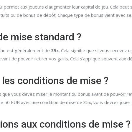
i permet aux joueurs d’augmenter leur capital de jeu. Cela peut 
ratuits ou de bonus de dépôt. Chaque type de bonus vient avec s
 de mise standard ?
asino est généralement de
35x
. Cela signifie que si vous recevez 
ant de pouvoir retirer vos gains. Cela s’applique souvent aux d
les conditions de mise ?
is que vous devez miser le montant du bonus avant de pouvoir ret
 de 50 EUR avec une condition de mise de 35x, vous devrez jouer
tions aux conditions de mise ?