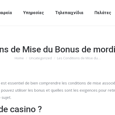
αιρεία
Υπηρεσίες
Τηλεπαιχνίδια
Πελάτες
ns de Mise du Bonus de mordi
Home
Uncategorized
Les Conditions de Mise du…
You are here:
il est essentiel de bien comprendre les conditions de mise assoc
ouvez utiliser les bonus et quelles sont les exigences pour retir
 sujet.
de casino ?