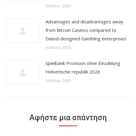
6 Μαΐου, 2026
Advantages and disadvantages away
from Bitcoin Casinos compared to
Dated-designed Gambling enterprises
6 Μαΐου, 2026
Spielbank Provision ohne Einzahlung
Helvetische republik 2026
6 Μαΐου, 2026
Αφήστε μια απάντηση