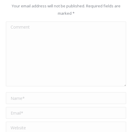
Your email address will not be published. Required fields are
marked
*
Comment
Name *
Email *
Website