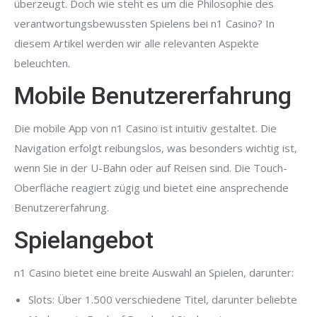
überzeugt. Doch wie steht es um die Philosophie des
verantwortungsbewussten Spielens bei n1 Casino? In
diesem Artikel werden wir alle relevanten Aspekte
beleuchten.
Mobile Benutzererfahrung
Die mobile App von n1 Casino ist intuitiv gestaltet. Die
Navigation erfolgt reibungslos, was besonders wichtig ist,
wenn Sie in der U-Bahn oder auf Reisen sind. Die Touch-
Oberfläche reagiert zügig und bietet eine ansprechende
Benutzererfahrung.
Spielangebot
n1 Casino bietet eine breite Auswahl an Spielen, darunter:
Slots: Über 1.500 verschiedene Titel, darunter beliebte