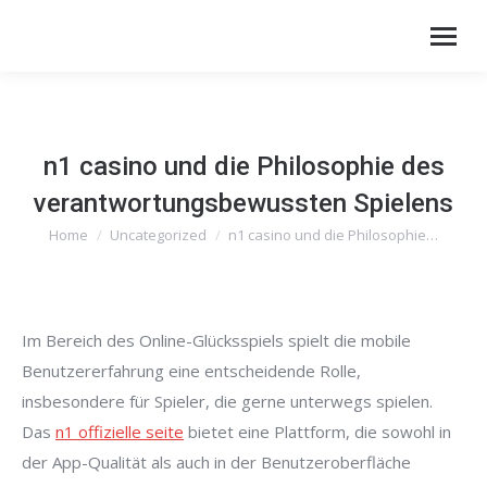
n1 casino und die Philosophie des
verantwortungsbewussten Spielens
Home
Uncategorized
n1 casino und die Philosophie…
You are here:
Im Bereich des Online-Glücksspiels spielt die mobile
Benutzererfahrung eine entscheidende Rolle,
insbesondere für Spieler, die gerne unterwegs spielen.
Das
n1 offizielle seite
bietet eine Plattform, die sowohl in
der App-Qualität als auch in der Benutzeroberfläche