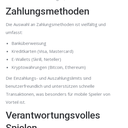
Zahlungsmethoden
Die Auswahl an Zahlungsmethoden ist vielfältig und
umfasst:
Banküberweisung
Kreditkarten (Visa, Mastercard)
E-Wallets (Skrill, Neteller)
Kryptowährungen (Bitcoin, Ethereum)
Die Einzahlungs- und Auszahlungslimits sind
benutzerfreundlich und unterstützen schnelle
Transaktionen, was besonders für mobile Spieler von
Vorteil ist.
Verantwortungsvolles
Spielen