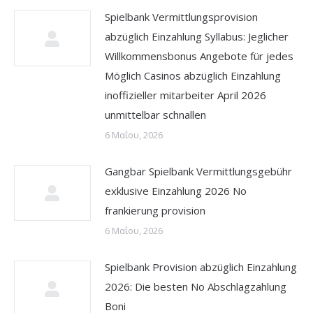
Spielbank Vermittlungsprovision
abzüglich Einzahlung Syllabus: Jeglicher
Willkommensbonus Angebote für jedes
Möglich Casinos abzüglich Einzahlung
inoffizieller mitarbeiter April 2026
unmittelbar schnallen
6 Μαΐου, 2026
Gangbar Spielbank Vermittlungsgebühr
exklusive Einzahlung 2026 No
frankierung provision
6 Μαΐου, 2026
Spielbank Provision abzüglich Einzahlung
2026: Die besten No Abschlagzahlung
Boni