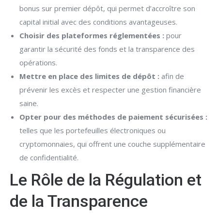
bonus sur premier dépôt, qui permet d’accroître son
capital initial avec des conditions avantageuses.
Choisir des plateformes réglementées :
pour
garantir la sécurité des fonds et la transparence des
opérations.
Mettre en place des limites de dépôt :
afin de
prévenir les excès et respecter une gestion financière
saine.
Opter pour des méthodes de paiement sécurisées :
telles que les portefeuilles électroniques ou
cryptomonnaies, qui offrent une couche supplémentaire
de confidentialité.
Le Rôle de la Régulation et
de la Transparence