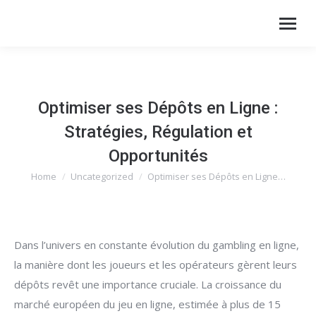
Optimiser ses Dépôts en Ligne :
Stratégies, Régulation et
Opportunités
Home
Uncategorized
Optimiser ses Dépôts en Ligne…
You are here:
Dans l’univers en constante évolution du gambling en ligne,
la manière dont les joueurs et les opérateurs gèrent leurs
dépôts revêt une importance cruciale. La croissance du
marché européen du jeu en ligne, estimée à plus de
15