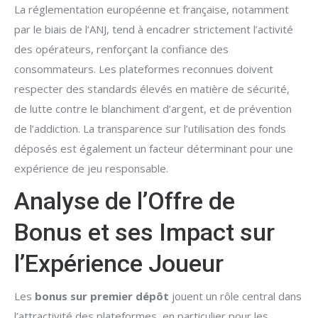
La réglementation européenne et française, notamment
par le biais de l’ANJ, tend à encadrer strictement l’activité
des opérateurs, renforçant la confiance des
consommateurs. Les plateformes reconnues doivent
respecter des standards élevés en matière de sécurité,
de lutte contre le blanchiment d’argent, et de prévention
de l’addiction. La transparence sur l’utilisation des fonds
déposés est également un facteur déterminant pour une
expérience de jeu responsable.
Analyse de l’Offre de
Bonus et ses Impact sur
l’Expérience Joueur
Les
bonus sur premier dépôt
jouent un rôle central dans
l’attractivité des plateformes, en particulier pour les