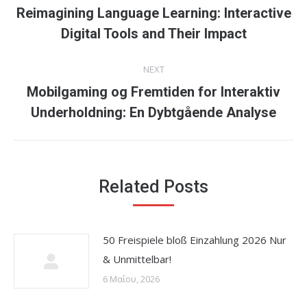
navigation
Reimagining Language Learning: Interactive
Previous
Digital Tools and Their Impact
post:
NEXT
Mobilgaming og Fremtiden for Interaktiv
Next
Underholdning: En Dybtgående Analyse
post:
Related Posts
50 Freispiele bloß Einzahlung 2026 Nur
& Unmittelbar!
6 Μαΐου, 2026