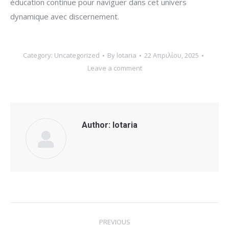
éducation continue pour naviguer dans cet univers
dynamique avec discernement.
Category:
Uncategorized
By
lotaria
22 Απριλίου, 2025
Leave a comment
Author:
lotaria
Post
PREVIOUS