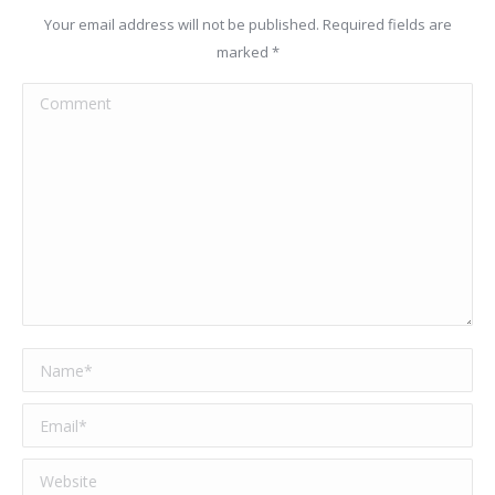
Your email address will not be published. Required fields are
marked
*
Comment
Name *
Email *
Website