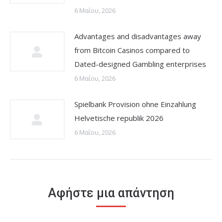
6 Μαΐου, 2026
Advantages and disadvantages away
from Bitcoin Casinos compared to
Dated-designed Gambling enterprises
6 Μαΐου, 2026
Spielbank Provision ohne Einzahlung
Helvetische republik 2026
6 Μαΐου, 2026
Αφήστε μια απάντηση