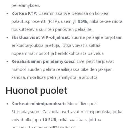
pelielämyksen.
Korkea RTP:
Useimmissa live-peleissä on korkea
palautusprosentti (RTP), usein yli
95%
, mikä tekee niistä
houkuttelevia suurten panosten pelaajille.
Eksklusiiviset VIP-ohjelmat:
Suurille pelaajille tarjotaan
erikoistarjouksia ja etuja, jotka voivat sisältää
nopeammat nostot ja henkilökohtaista palvelua.
Reaaliaikainen pelielämyksesi:
Live-pelit tarjoavat
mahdollisuuden pelata reaaliajassa oikeiden jakajien
kanssa, mikä lisää pelin jännitystä ja aitoutta.
Huonot puolet
Korkeat minimipanokset:
Monet live-pelit
Starsplaysuomi Casinolla asettavat minimipanoksia, jotka
voivat olla jopa
10 EUR
, mikä saattaa rajoittaa
pelaamista pienemmillä budjeteilla.