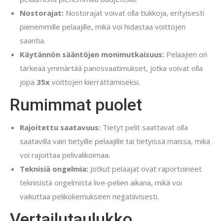
Nostorajat:
Nostorajat voivat olla tiukkoja, erityisesti
pienemmille pelaajille, mikä voi hidastaa voittojen
saantia.
Käytännön sääntöjen monimutkaisuus:
Pelaajien on
tärkeää ymmärtää panosvaatimukset, jotka voivat olla
jopa
35x
voittojen kierrättämiseksi.
Rumimmat puolet
Rajoitettu saatavuus:
Tietyt pelit saattavat olla
saatavilla vain tietyille pelaajille tai tietyissä maissa, mikä
voi rajoittaa pelivalikoimaa.
Teknisiä ongelmia:
Jotkut pelaajat ovat raportoineet
teknisistä ongelmista live-pelien aikana, mikä voi
vaikuttaa pelikokemukseen negatiivisesti.
Vertailutaulukko