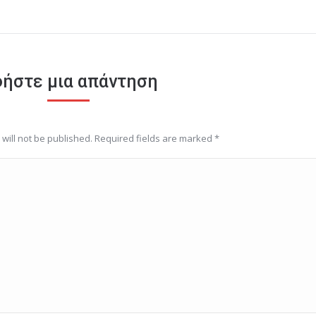
ήστε μια απάντηση
will not be published. Required fields are marked
*