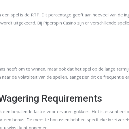
an een spel is de RTP. Dit percentage geeft aan hoeveel van de i
wordt uitgekeerd. Bij Piperspin Casino zijn er verschillende spel
ns heeft om te winnen, maar ook dat het spel op de lange termij
n naar de volatiliteit van de spellen, aangezien dit de frequentie
Wagering Requirements
k een bepalende factor voor ervaren gokkers. Het is essentieel 
oor een bonus. De meeste bonussen hebben specifieke inzetvereis
t u winst kunt opnemen.