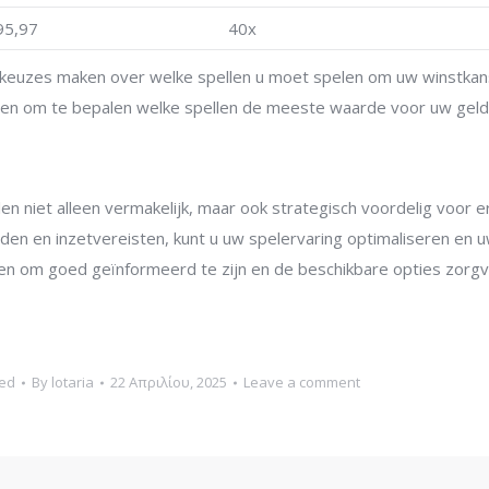
95,97
40x
 keuzes maken over welke spellen u moet spelen om uw winstkan
sten om te bepalen welke spellen de meeste waarde voor uw geld
len niet alleen vermakelijk, maar ook strategisch voordelig voor 
en en inzetvereisten, kunt u uw spelervaring optimaliseren en 
aden om goed geïnformeerd te zijn en de beschikbare opties zorgv
ed
By
lotaria
22 Απριλίου, 2025
Leave a comment