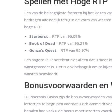
Spellen met Hoge RTP
Een van de belangrijkste factoren bij het kiezen v
bedragen uiteindelijk terug in de vorm van winsten 
hoge RTP:
Starburst
– RTP van 96,09%
Book of Dead
– RTP van 96,21%
Gonzo’s Quest
– RTP van 95,97%
Een hogere RTP betekent niet alleen dat u meer ka
winstgevender is. Het is ook belangrijk om te kijke
winsten beïnvloedt.
Bonusvoorwaarden en 
Bij Piperspin Casino zijn de bonusvoorwaarden vaa
lettertjes te begrijpen voordat u zich aanmeldt v
bepalen hoe vaak u de bonus moet inzetten voorda