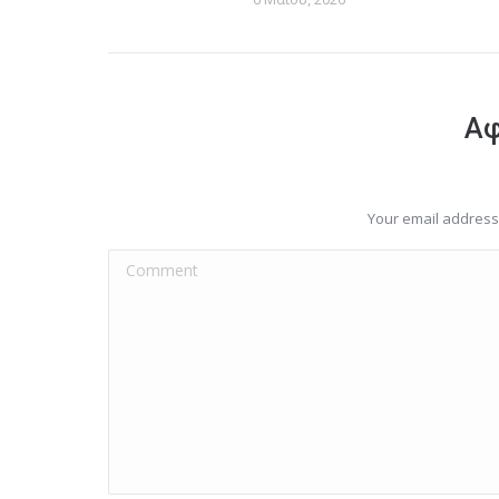
Αφ
Your email address 
Comment