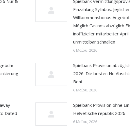
026 Nur &
Spielbank Vermittlungsprovis
Einzahlung Syllabus: Jeglicher
Willkommensbonus Angebote
Möglich Casinos abzüglich Ei
inoffizieller mitarbeiter Apri
unmittelbar schnallen
6 Μαΐου, 2026
sgebühr
Spielbank Provision abzüglic
ankierung
2026: Die besten No Abschl
Boni
6 Μαΐου, 2026
 away
Spielbank Provision ohne Ei
to Dated-
Helvetische republik 2026
6 Μαΐου, 2026