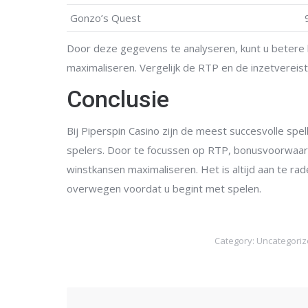
Gonzo’s Quest
Door deze gegevens te analyseren, kunt u betere
maximaliseren. Vergelijk de RTP en de inzetverei
Conclusie
Bij Piperspin Casino zijn de meest succesvolle spel
spelers. Door te focussen op RTP, bonusvoorwaard
winstkansen maximaliseren. Het is altijd aan te r
overwegen voordat u begint met spelen.
Category:
Uncategoriz