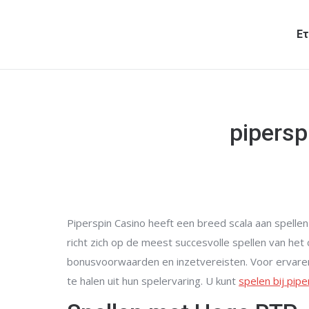
Ετ
pipersp
Piperspin Casino heeft een breed scala aan spellen 
richt zich op de meest succesvolle spellen van het
bonusvoorwaarden en inzetvereisten. Voor ervaren
te halen uit hun spelervaring. U kunt
spelen bij pipe