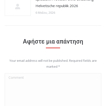
Helvetische republik 2026
6 Μαΐου, 2026
Αφήστε μια απάντηση
Your email address will not be published. Required fields are
marked
*
Comment