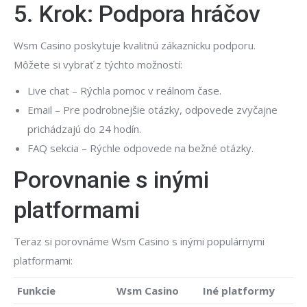
5. Krok: Podpora hráčov
Wsm Casino poskytuje kvalitnú zákaznícku podporu.
Môžete si vybrať z týchto možností:
Live chat – Rýchla pomoc v reálnom čase.
Email – Pre podrobnejšie otázky, odpovede zvyčajne
prichádzajú do 24 hodín.
FAQ sekcia – Rýchle odpovede na bežné otázky.
Porovnanie s inými
platformami
Teraz si porovnáme Wsm Casino s inými populárnymi
platformami:
Funkcie
Wsm Casino
Iné platformy