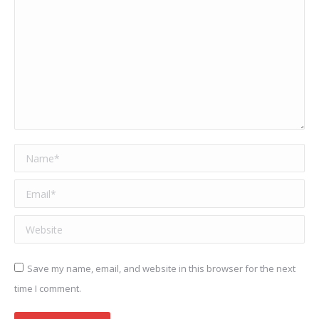
Name *
Email *
Website
Save my name, email, and website in this browser for the next
time I comment.