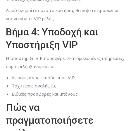
Αφού πληροίτε αυτά τα κριτήρια, θα λάβετε πρόσκληση
για να γίνετε VIP μέλος.
Βήμα 4: Υποδοχή και
Υποστήριξη VIP
Η υποστήριξη VIP προσφέρει εξατομικευμένες υπηρεσίες,
συμπεριλαμβανομένων:
Αφοσιωμένος εκπρόσωπος VIP.
Ταχύτερες αναλήψεις.
Ειδικές προσφορές και μπόνους.
Πώς να
πραγματοποιήσετε