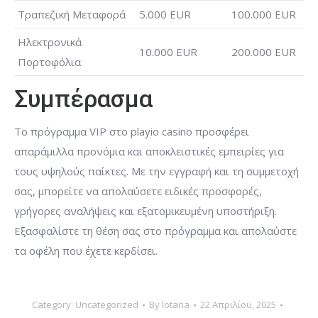
Τραπεζική Μεταφορά
5.000 EUR
100.000 EUR
Ηλεκτρονικά
10.000 EUR
200.000 EUR
Πορτοφόλια
Συμπέρασμα
Το πρόγραμμα VIP στο playio casino προσφέρει
απαράμιλλα προνόμια και αποκλειστικές εμπειρίες για
τους υψηλούς παίκτες. Με την εγγραφή και τη συμμετοχή
σας, μπορείτε να απολαύσετε ειδικές προσφορές,
γρήγορες αναλήψεις και εξατομικευμένη υποστήριξη.
Εξασφαλίστε τη θέση σας στο πρόγραμμα και απολαύστε
τα οφέλη που έχετε κερδίσει.
Category:
Uncategorized
By
lotaria
22 Απριλίου, 2025