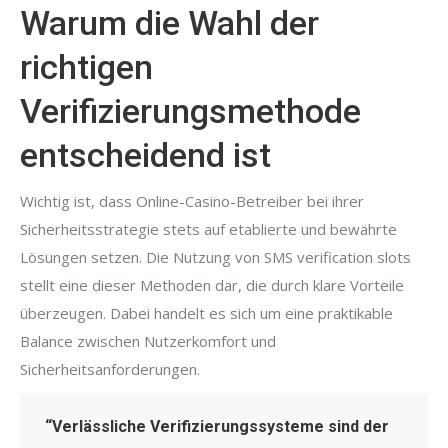
Warum die Wahl der
richtigen
Verifizierungsmethode
entscheidend ist
Wichtig ist, dass Online-Casino-Betreiber bei ihrer
Sicherheitsstrategie stets auf etablierte und bewährte
Lösungen setzen. Die Nutzung von SMS verification slots
stellt eine dieser Methoden dar, die durch klare Vorteile
überzeugen. Dabei handelt es sich um eine praktikable
Balance zwischen Nutzerkomfort und
Sicherheitsanforderungen.
“Verlässliche Verifizierungssysteme sind der