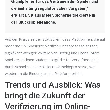
Grundpfeiler für das Vertrauen der Spieler und
die Einhaltung regulatorischer Vorgaben,”
erklärt Dr. Klaus Meier, Sicherheitsexperte in
der Glücksspielbranche.
Aus der Praxis zeigen Statistiken, dass Plattformen, die auf
moderne SMS-basierte Verifizierungsprozesse setzen,
signifikant weniger Vorfälle von Betrug und unerlaubtem
Spiel verzeichnen. Zudem steigt die Nutzerzufriedenheit
durch schnelle, unkomplizierte Anmeldeprozesse, was
wiederum die Bindung an die Plattform erhöht.
Trends und Ausblick: Was
bringt die Zukunft der
Verifizierung im Online-