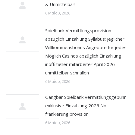
& Unmittelbar!
6 Μαΐου, 2026
Spielbank Vermittlungsprovision
abzüglich Einzahlung Syllabus: Jeglicher
Willkommensbonus Angebote für jedes
Möglich Casinos abzüglich Einzahlung
inoffizieller mitarbeiter April 2026
unmittelbar schnallen
6 Μαΐου, 2026
Gangbar Spielbank Vermittlungsgebühr
exklusive Einzahlung 2026 No
frankierung provision
6 Μαΐου, 2026