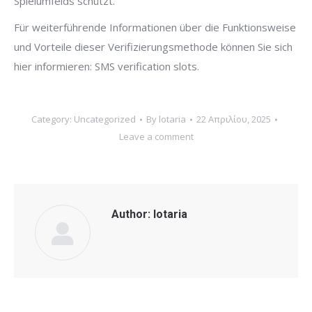
Spielumfelds schützt.
Für weiterführende Informationen über die Funktionsweise
und Vorteile dieser Verifizierungsmethode können Sie sich
hier informieren: SMS verification slots.
Category:
Uncategorized
By
lotaria
22 Απριλίου, 2025
Leave a comment
Author:
lotaria