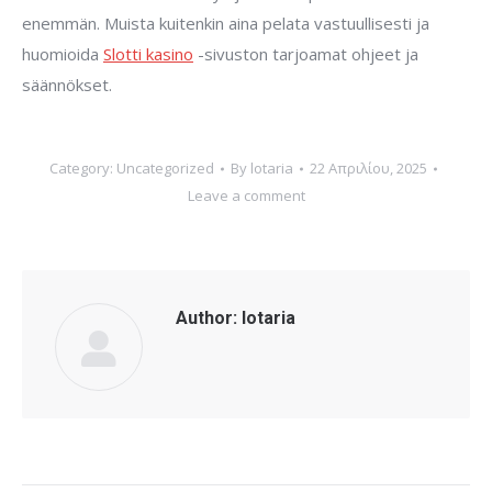
enemmän. Muista kuitenkin aina pelata vastuullisesti ja
huomioida
Slotti kasino
-sivuston tarjoamat ohjeet ja
säännökset.
Category:
Uncategorized
By
lotaria
22 Απριλίου, 2025
Leave a comment
Author:
lotaria