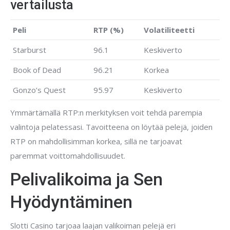
vertailusta
Peli
RTP (%)
Volatiliteetti
Starburst
96.1
Keskiverto
Book of Dead
96.21
Korkea
Gonzo’s Quest
95.97
Keskiverto
Ymmärtämällä RTP:n merkityksen voit tehdä parempia
valintoja pelatessasi. Tavoitteena on löytää pelejä, joiden
RTP on mahdollisimman korkea, sillä ne tarjoavat
paremmat voittomahdollisuudet.
Pelivalikoima ja Sen
Hyödyntäminen
Slotti Casino tarjoaa laajan valikoiman pelejä eri