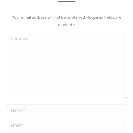
Your email address will not be published. Required fields are
marked
*
Comment
Name *
Email *