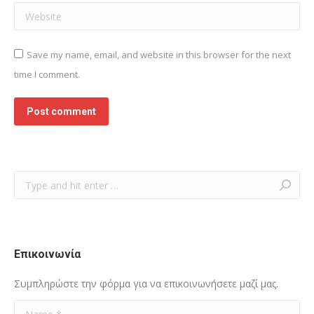
Website
Save my name, email, and website in this browser for the next
time I comment.
Post comment
Search:
Επικοινωνία
Συμπληρώστε την φόρμα για να επικοινωνήσετε μαζί μας.
Name *