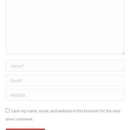
Name *
Email *
Website
Save my name, email, and website in this browser for the next
time I comment.