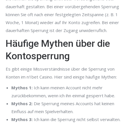
dauerhaft gestalten. Bei einer vorübergehenden Sperrung
können Sie oft nach einer festgelegten Zeitspanne (z. B. 1
Woche, 1 Monat) wieder auf Ihr Konto zugreifen. Bei einer
dauerhaften Sperrung ist der Zugang unwiderruflich.
Häufige Mythen über die
Kontosperrung
Es gibt einige Missverständnisse über die Sperrung von
Konten im n1bet Casino. Hier sind einige häufige Mythen:
Mythos 1:
Ich kann meinen Account nicht mehr
zurückbekommen, wenn ich ihn einmal gesperrt habe.
Mythos 2:
Die Sperrung meines Accounts hat keinen
Einfluss auf mein Spielverhalten.
Mythos 3:
Ich kann die Sperrung nicht selbst verwalten.