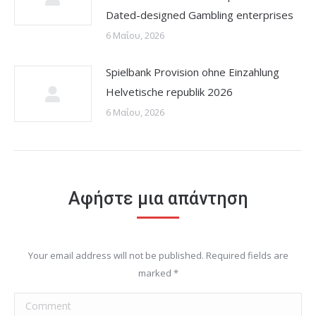
Dated-designed Gambling enterprises
6 Μαΐου, 2026
Spielbank Provision ohne Einzahlung
Helvetische republik 2026
6 Μαΐου, 2026
Αφήστε μια απάντηση
Your email address will not be published. Required fields are
marked
*
Comment