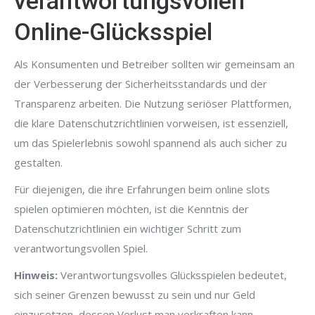
verantwortungsvollen
Online-Glücksspiel
Als Konsumenten und Betreiber sollten wir gemeinsam an
der Verbesserung der Sicherheitsstandards und der
Transparenz arbeiten. Die Nutzung seriöser Plattformen,
die klare Datenschutzrichtlinien vorweisen, ist essenziell,
um das Spielerlebnis sowohl spannend als auch sicher zu
gestalten.
Für diejenigen, die ihre Erfahrungen beim online slots
spielen optimieren möchten, ist die Kenntnis der
Datenschutzrichtlinien ein wichtiger Schritt zum
verantwortungsvollen Spiel.
Hinweis:
Verantwortungsvolles Glücksspielen bedeutet,
sich seiner Grenzen bewusst zu sein und nur Geld
einzusetzen, dessen Verlust man verkraften kann.