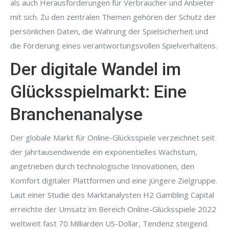
als auch Herausforderungen für Verbraucher und Anbieter
mit sich. Zu den zentralen Themen gehören der Schutz der
persönlichen Daten, die Wahrung der Spielsicherheit und
die Förderung eines verantwortungsvollen Spielverhaltens.
Der digitale Wandel im
Glücksspielmarkt: Eine
Branchenanalyse
Der globale Markt für Online-Glücksspiele verzeichnet seit
der Jahrtausendwende ein exponentielles Wachstum,
angetrieben durch technologische Innovationen, den
Komfort digitaler Plattformen und eine jüngere Zielgruppe.
Laut einer Studie des Marktanalysten H2 Gambling Capital
erreichte der Umsatz im Bereich Online-Glücksspiele 2022
weltweit fast 70 Milliarden US-Dollar, Tendenz steigend.