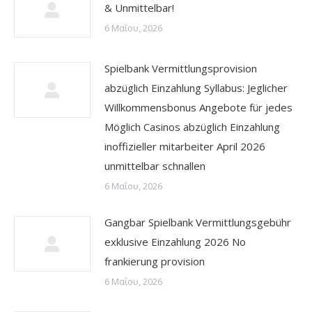
& Unmittelbar!
6 Μαΐου, 2026
Spielbank Vermittlungsprovision
abzüglich Einzahlung Syllabus: Jeglicher
Willkommensbonus Angebote für jedes
Möglich Casinos abzüglich Einzahlung
inoffizieller mitarbeiter April 2026
unmittelbar schnallen
6 Μαΐου, 2026
Gangbar Spielbank Vermittlungsgebühr
exklusive Einzahlung 2026 No
frankierung provision
6 Μαΐου, 2026