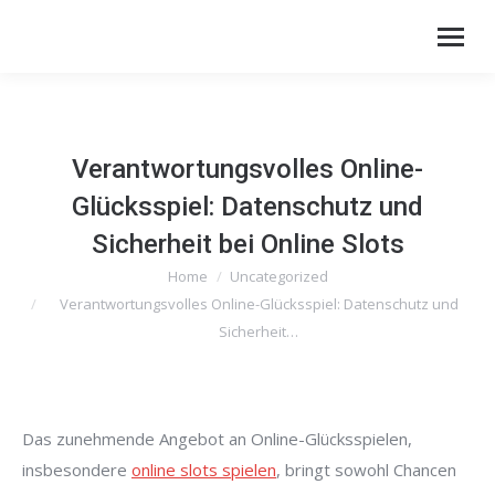
Verantwortungsvolles Online-
Glücksspiel: Datenschutz und
Sicherheit bei Online Slots
Home
Uncategorized
You are here:
Verantwortungsvolles Online-Glücksspiel: Datenschutz und
Sicherheit…
Das zunehmende Angebot an Online-Glücksspielen,
insbesondere
online slots spielen
, bringt sowohl Chancen