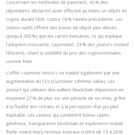
Concernant les méthodes de paiement, 42 % des
répondants déclarent avoir effectué au moins un dépôt en
crypto durant l’été, contre 18 % l’année précédente. Les
tokens natifs offrent des bonus de dépôt plus élevés
(jusqu’à 200 %) que les cartes bancaires, ce qui explique
l’adoption croissante. Cependant, 23 % des joueurs restent
réticents, citant la volatilité du prix des cryptomonnaies
comme frein.
L’effet « summer‑boost » se traduit également par une
augmentation du CLV (Customer Lifetime Value). Les
joueurs qui utilisent des wallets blockchain dépensent en
moyenne 27 % de plus sur une période de six mois, grâce
à la fluidité des retraits et à la perception d’un jeu plus
équitable. Les casinos qui combinent bonus casino
généreux, transparence blockchain et expérience mobile
fluide voient leurs revenus estivaux croître de 15 à 20 %