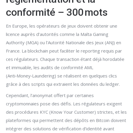
conformité – 300 mots
En Europe, les opérateurs de jeux doivent obtenir une
licence auprès d’autorités comme la Malta Gaming
Authority (MGA) ou l’Autorité Nationale des Jeux (ANJ) en
France. La blockchain peut faciliter le reporting requis par
ces régulateurs. Chaque transaction étant déjà horodatée
et immuable, les audits de conformité AML
(Anti‑Money‑Laundering) se réalisent en quelques clics
grâce à des scripts qui extraient les données du ledger.
Cependant, l’anonymat offert par certaines
cryptomonnaies pose des défis. Les régulateurs exigent
des procédures KYC (Know Your Customer) strictes, et les
plateformes qui permettent des dépôts en Bitcoin doivent
intégrer des solutions de vérification d’identité avant