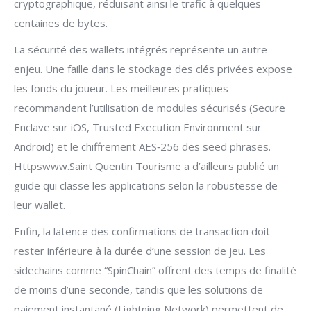
cryptographique, réduisant ainsi le trafic à quelques
centaines de bytes.
La sécurité des wallets intégrés représente un autre
enjeu. Une faille dans le stockage des clés privées expose
les fonds du joueur. Les meilleures pratiques
recommandent l’utilisation de modules sécurisés (Secure
Enclave sur iOS, Trusted Execution Environment sur
Android) et le chiffrement AES‑256 des seed phrases.
Httpswww.Saint Quentin Tourisme a d’ailleurs publié un
guide qui classe les applications selon la robustesse de
leur wallet.
Enfin, la latence des confirmations de transaction doit
rester inférieure à la durée d’une session de jeu. Les
sidechains comme “SpinChain” offrent des temps de finalité
de moins d’une seconde, tandis que les solutions de
paiement instantané (Lightning Network) permettent de