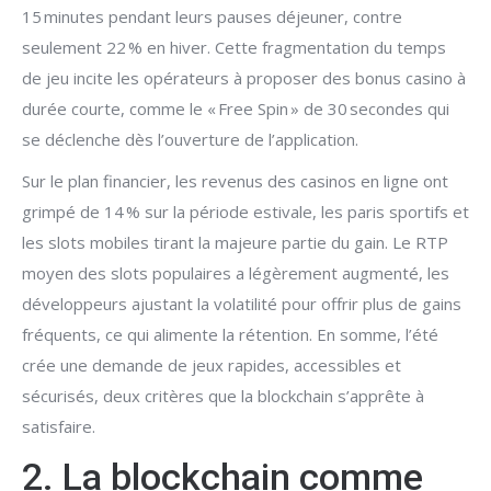
15 minutes pendant leurs pauses déjeuner, contre
seulement 22 % en hiver. Cette fragmentation du temps
de jeu incite les opérateurs à proposer des bonus casino à
durée courte, comme le « Free Spin » de 30 secondes qui
se déclenche dès l’ouverture de l’application.
Sur le plan financier, les revenus des casinos en ligne ont
grimpé de 14 % sur la période estivale, les paris sportifs et
les slots mobiles tirant la majeure partie du gain. Le RTP
moyen des slots populaires a légèrement augmenté, les
développeurs ajustant la volatilité pour offrir plus de gains
fréquents, ce qui alimente la rétention. En somme, l’été
crée une demande de jeux rapides, accessibles et
sécurisés, deux critères que la blockchain s’apprête à
satisfaire.
2. La blockchain comme