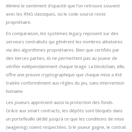
élimine le sentiment d’opacité que l’on retrouve souvent
avec les RNG classiques, où le code source reste
propriétaire.
En comparaison, les systèmes legacy reposent sur des
serveurs centralisés qui génèrent les nombres aléatoires
via des algorithmes propriétaires. Bien que certifiés par
des tierces parties, ils ne permettent pas au joueur de
vérifier indépendamment chaque tirage. La blockchain, elle,
offre une preuve cryptographique que chaque mise a été
traitée conformément aux règles du jeu, sans intervention
humaine.
Les joueurs apprécient aussi la protection des fonds.
Grâce aux smart contracts, les dépôts sont bloqués dans
un portefeuille dédié jusqu’à ce que les conditions de mise
(wagering) soient respectées. Si le joueur gagne, le contrat