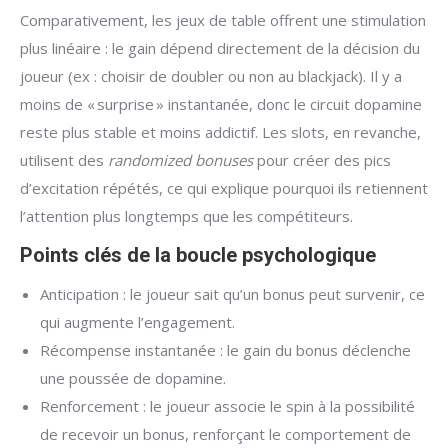
Comparativement, les jeux de table offrent une stimulation
plus linéaire : le gain dépend directement de la décision du
joueur (ex : choisir de doubler ou non au blackjack). Il y a
moins de « surprise » instantanée, donc le circuit dopamine
reste plus stable et moins addictif. Les slots, en revanche,
utilisent des
randomized bonuses
pour créer des pics
d’excitation répétés, ce qui explique pourquoi ils retiennent
l’attention plus longtemps que les compétiteurs.
Points clés de la boucle psychologique
Anticipation : le joueur sait qu’un bonus peut survenir, ce
qui augmente l’engagement.
Récompense instantanée : le gain du bonus déclenche
une poussée de dopamine.
Renforcement : le joueur associe le spin à la possibilité
de recevoir un bonus, renforçant le comportement de