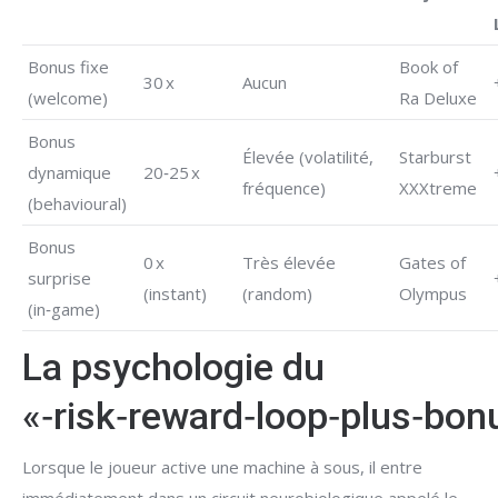
Bonus fixe
Book of
30 x
Aucun
(welcome)
Ra Deluxe
Bonus
Élevée (volatilité,
Starburst
dynamique
20‑25 x
fréquence)
XXXtreme
(behavioural)
Bonus
0 x
Très élevée
Gates of
surprise
(instant)
(random)
Olympus
(in‑game)
La psychologie du
«‑risk‑reward‑loop‑plus‑bonu
Lorsque le joueur active une machine à sous, il entre