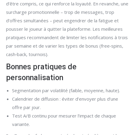
d’être compris, ce qui renforce la loyauté. En revanche, une
surcharge promotionnelle – trop de messages, trop
d’offres simultanées – peut engendrer de la fatigue et
pousser le joueur à quitter la plateforme. Les meilleures
pratiques recommandent de limiter les notifications à trois
par semaine et de varier les types de bonus (free‑spins,
cash‑back, tournois).
Bonnes pratiques de
personnalisation
Segmentation par volatilité (faible, moyenne, haute).
Calendrier de diffusion : éviter d’envoyer plus d’une
offre par jour.
Test A/B continu pour mesurer l’impact de chaque
variante.