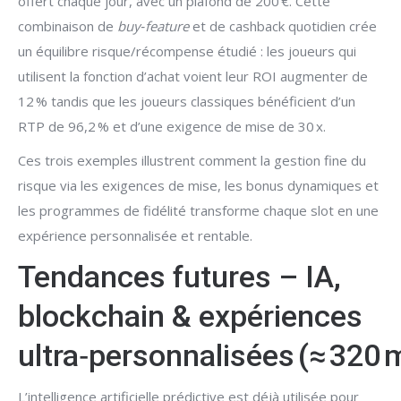
offert chaque jour, avec un plafond de 200 €. Cette
combinaison de
buy‑feature
et de cashback quotidien crée
un équilibre risque/récompense étudié : les joueurs qui
utilisent la fonction d’achat voient leur ROI augmenter de
12 % tandis que les joueurs classiques bénéficient d’un
RTP de 96,2 % et d’une exigence de mise de 30 x.
Ces trois exemples illustrent comment la gestion fine du
risque via les exigences de mise, les bonus dynamiques et
les programmes de fidélité transforme chaque slot en une
expérience personnalisée et rentable.
Tendances futures – IA,
blockchain & expériences
ultra‑personnalisées (≈ 320 
L’intelligence artificielle prédictive est déjà utilisée pour