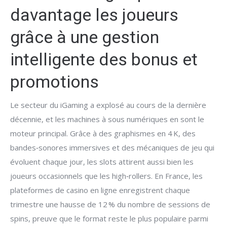
davantage les joueurs
grâce à une gestion
intelligente des bonus et
promotions
Le secteur du iGaming a explosé au cours de la dernière
décennie, et les machines à sous numériques en sont le
moteur principal. Grâce à des graphismes en 4 K, des
bandes‑sonores immersives et des mécaniques de jeu qui
évoluent chaque jour, les slots attirent aussi bien les
joueurs occasionnels que les high‑rollers. En France, les
plateformes de casino en ligne enregistrent chaque
trimestre une hausse de 12 % du nombre de sessions de
spins, preuve que le format reste le plus populaire parmi