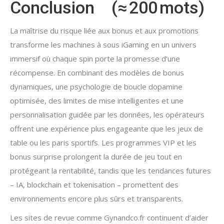
Conclusion (≈ 200 mots)
La maîtrise du risque liée aux bonus et aux promotions
transforme les machines à sous iGaming en un univers
immersif où chaque spin porte la promesse d’une
récompense. En combinant des modèles de bonus
dynamiques, une psychologie de boucle dopamine
optimisée, des limites de mise intelligentes et une
personnalisation guidée par les données, les opérateurs
offrent une expérience plus engageante que les jeux de
table ou les paris sportifs. Les programmes VIP et les
bonus surprise prolongent la durée de jeu tout en
protégeant la rentabilité, tandis que les tendances futures
– IA, blockchain et tokenisation – promettent des
environnements encore plus sûrs et transparents.
Les sites de revue comme Gynandco.fr continuent d’aider