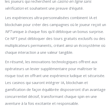
les joueurs qui recherchent un
casino en ligne sans
vérification
et souhaitent une preuve d’équité.
Les expériences ultra‑personnalisées combinent IA et
blockchain pour créer des campagnes où le joueur reçoit un
NFT
unique à chaque fois qu’il débloque un bonus surprise.
Ce NFT peut débloquer des tours gratuits exclusifs ou des
multiplicateurs permanents, créant ainsi un écosystème où
chaque interaction a une valeur tangible.
En résumé, les innovations technologiques offrent aux
opérateurs un levier supplémentaire pour maîtriser le
risque tout en offrant une expérience ludique et sécurisée.
Les casinos qui sauront intégrer IA, blockchain et
gamification de façon équilibrée disposeront d’un avantage
concurrentiel décisif, transformant chaque spin en une
aventure à la fois excitante et responsable.