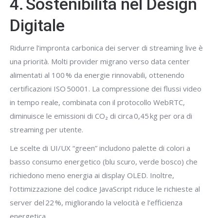
4. Sostenibilità nel Design
Digitale
Ridurre l’impronta carbonica dei server di streaming live è
una priorità. Molti provider migrano verso data center
alimentati al 100 % da energie rinnovabili, ottenendo
certificazioni ISO 50001. La compressione dei flussi video
in tempo reale, combinata con il protocollo WebRTC,
diminuisce le emissioni di CO₂ di circa 0,45 kg per ora di
streaming per utente.
Le scelte di UI/UX “green” includono palette di colori a
basso consumo energetico (blu scuro, verde bosco) che
richiedono meno energia ai display OLED. Inoltre,
l’ottimizzazione del codice JavaScript riduce le richieste al
server del 22 %, migliorando la velocità e l’efficienza
energetica.