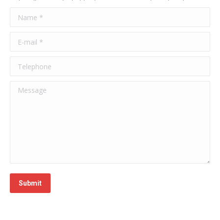
Name *
E-mail *
Telephone
Message
Submit