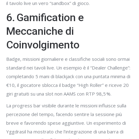
il tavolo live un vero “sandbox” di gioco.
6. Gamification e
Meccaniche di
Coinvolgimento
Badge, missioni giornaliere e classifiche sociali sono ormai
standard nei tavoli live. Un esempio è il “Dealer Challenge”:
completando 5 mani di blackjack con una puntata minima di
€10, il giocatore sblocca il badge “High Roller” e riceve 20
giri gratuiti su una slot non AAMS con RTP 98,5 %.
La progress bar visibile durante le missioni influisce sulla
percezione del tempo, facendo sentire la sessione più
breve e favorendo spese aggiuntive. Un esperimento di
Yggdrasil ha mostrato che l’integrazione di una barra di