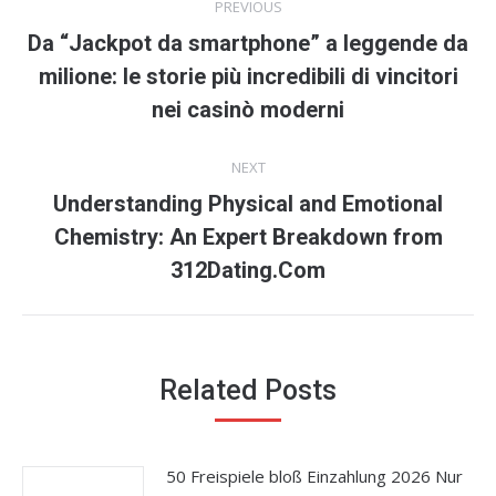
PREVIOUS
navigation
Da “Jackpot da smartphone” a leggende da
Previous
milione: le storie più incredibili di vincitori
post:
nei casinò moderni
NEXT
Understanding Physical and Emotional
Next
Chemistry: An Expert Breakdown from
post:
312Dating.Com
Related Posts
50 Freispiele bloß Einzahlung 2026 Nur