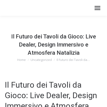
Il Futuro dei Tavoli da Gioco: Live
Dealer, Design Immersivo e
Atmosfera Natalizia
Home
Uncategorized
Il Futuro dei Tavoli da…
You are here:
Il Futuro dei Tavoli da
Gioco: Live Dealer, Design
Immersivo e Atmosfera