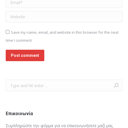
Email *
Website
Save my name, email, and website in this browser for the next
time I comment.
Post comment
Search:
Επικοινωνία
Συμπληρώστε την φόρμα για να επικοινωνήσετε μαζί μας.