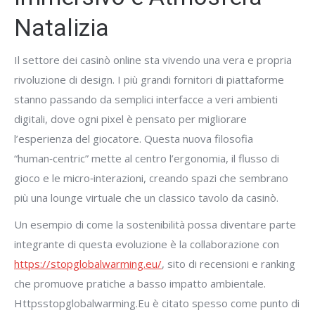
Natalizia
Il settore dei casinò online sta vivendo una vera e propria
rivoluzione di design. I più grandi fornitori di piattaforme
stanno passando da semplici interfacce a veri ambienti
digitali, dove ogni pixel è pensato per migliorare
l’esperienza del giocatore. Questa nuova filosofia
“human‑centric” mette al centro l’ergonomia, il flusso di
gioco e le micro‑interazioni, creando spazi che sembrano
più una lounge virtuale che un classico tavolo da casinò.
Un esempio di come la sostenibilità possa diventare parte
integrante di questa evoluzione è la collaborazione con
https://stopglobalwarming.eu/
, sito di recensioni e ranking
che promuove pratiche a basso impatto ambientale.
Httpsstopglobalwarming.Eu è citato spesso come punto di