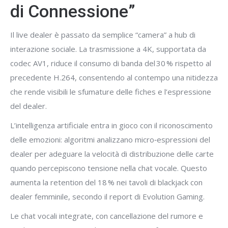
di Connessione”
Il live dealer è passato da semplice “camera” a hub di
interazione sociale. La trasmissione a 4K, supportata da
codec AV1, riduce il consumo di banda del 30 % rispetto al
precedente H.264, consentendo al contempo una nitidezza
che rende visibili le sfumature delle fiches e l’espressione
del dealer.
L’intelligenza artificiale entra in gioco con il riconoscimento
delle emozioni: algoritmi analizzano micro‑espressioni del
dealer per adeguare la velocità di distribuzione delle carte
quando percepiscono tensione nella chat vocale. Questo
aumenta la retention del 18 % nei tavoli di blackjack con
dealer femminile, secondo il report di Evolution Gaming.
Le chat vocali integrate, con cancellazione del rumore e