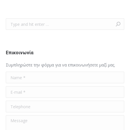
Search:
Επικοινωνία
Συμπληρώστε την φόρμα για να επικοινωνήσετε μαζί μας.
Name *
E-mail *
Telephone
Message