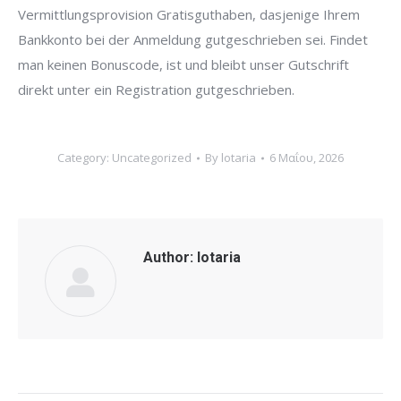
Vermittlungsprovision Gratisguthaben, dasjenige Ihrem
Bankkonto bei der Anmeldung gutgeschrieben sei. Findet
man keinen Bonuscode, ist und bleibt unser Gutschrift
direkt unter ein Registration gutgeschrieben.
Category:
Uncategorized
By
lotaria
6 Μαΐου, 2026
Author:
lotaria