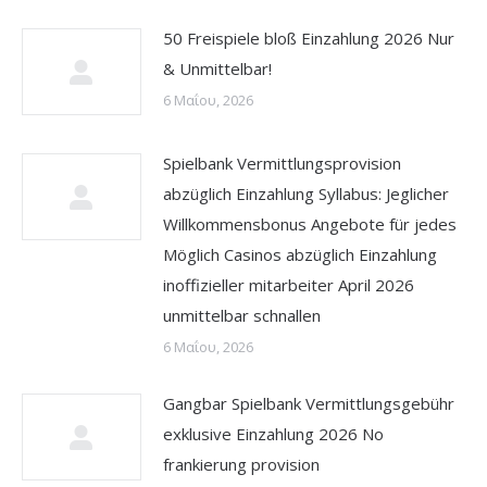
50 Freispiele bloß Einzahlung 2026 Nur
& Unmittelbar!
6 Μαΐου, 2026
Spielbank Vermittlungsprovision
abzüglich Einzahlung Syllabus: Jeglicher
Willkommensbonus Angebote für jedes
Möglich Casinos abzüglich Einzahlung
inoffizieller mitarbeiter April 2026
unmittelbar schnallen
6 Μαΐου, 2026
Gangbar Spielbank Vermittlungsgebühr
exklusive Einzahlung 2026 No
frankierung provision