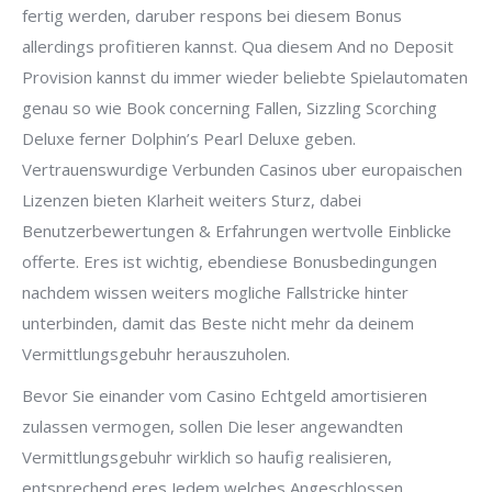
fertig werden, daruber respons bei diesem Bonus
allerdings profitieren kannst. Qua diesem And no Deposit
Provision kannst du immer wieder beliebte Spielautomaten
genau so wie Book concerning Fallen, Sizzling Scorching
Deluxe ferner Dolphin’s Pearl Deluxe geben.
Vertrauenswurdige Verbunden Casinos uber europaischen
Lizenzen bieten Klarheit weiters Sturz, dabei
Benutzerbewertungen & Erfahrungen wertvolle Einblicke
offerte. Eres ist wichtig, ebendiese Bonusbedingungen
nachdem wissen weiters mogliche Fallstricke hinter
unterbinden, damit das Beste nicht mehr da deinem
Vermittlungsgebuhr herauszuholen.
Bevor Sie einander vom Casino Echtgeld amortisieren
zulassen vermogen, sollen Die leser angewandten
Vermittlungsgebuhr wirklich so haufig realisieren,
entsprechend eres Jedem welches Angeschlossen