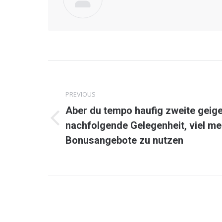
Post
navigation
PREVIOUS
Aber du tempo haufig zweite geig
Previous
nachfolgende Gelegenheit, viel me
post:
Bonusangebote zu nutzen