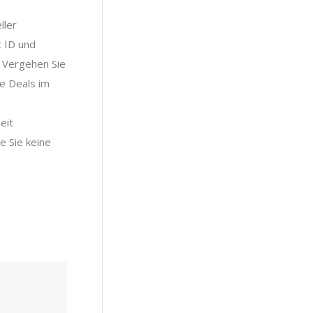
ller
t ID und
. Vergehen Sie
le Deals im
eit
e Sie keine