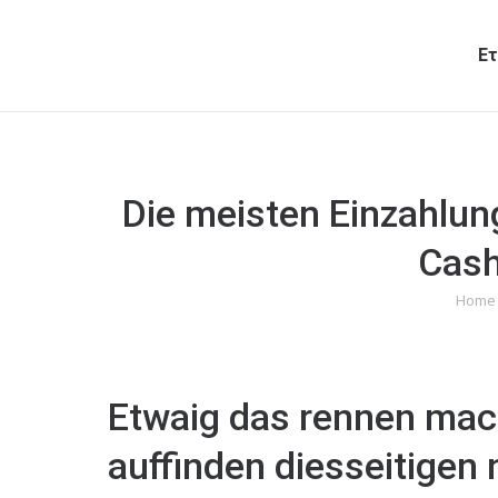
Ετ
Die meisten Einzahlu
Cash
Home
You a
Etwaig das rennen mach
auffinden diesseitigen 