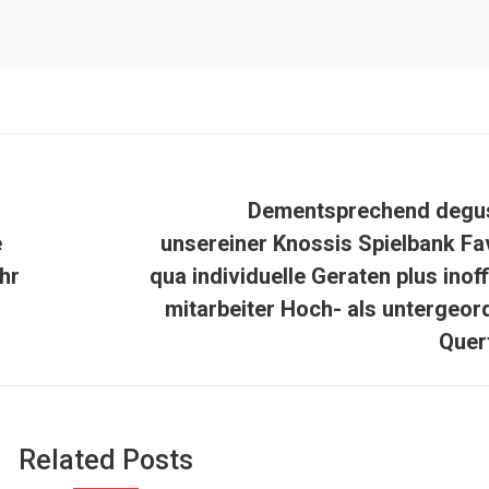
Dementsprechend degus
e
unsereiner Knossis Spielbank Fa
Next
hr
qua individuelle Geraten plus inoff
post:
mitarbeiter Hoch- als untergeor
Quer
Related Posts