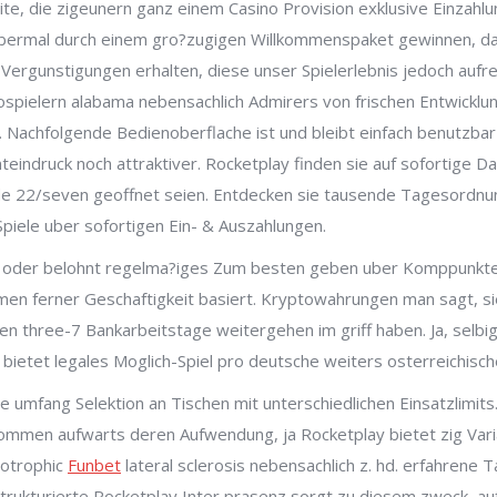
eite, die zigeunern ganz einem Casino Provision exklusive Einzahl
 abermal durch einem gro?zugigen Willkommenspaket gewinnen, d
Vergunstigungen erhalten, diese unser Spielerlebnis jedoch auf
nospielern alabama nebensachlich Admirers von frischen Entwicklu
Nachfolgende Bedienoberflache ist und bleibt einfach benutzbar
ndruck noch attraktiver. Rocketplay finden sie auf sofortige D
nde 22/seven geoffnet seien. Entdecken sie tausende Tagesordn
piele uber sofortigen Ein- & Auszahlungen.
oder belohnt regelma?iges Zum besten geben uber Komppunkten
men ferner Geschaftigkeit basiert. Kryptowahrungen man sagt, si
 three-7 Bankarbeitstage weitergehen im griff haben. Ja, selbi
& bietet legales Moglich-Spiel pro deutsche weiters osterreichisch
umfang Selektion an Tischen mit unterschiedlichen Einsatzlimits
ommen aufwarts deren Aufwendung, ja Rocketplay bietet zig Vari
yotrophic
Funbet
lateral sclerosis nebensachlich z. hd. erfahrene Ta
 strukturierte Rocketplay Inter prasenz sorgt zu diesem zweck, au