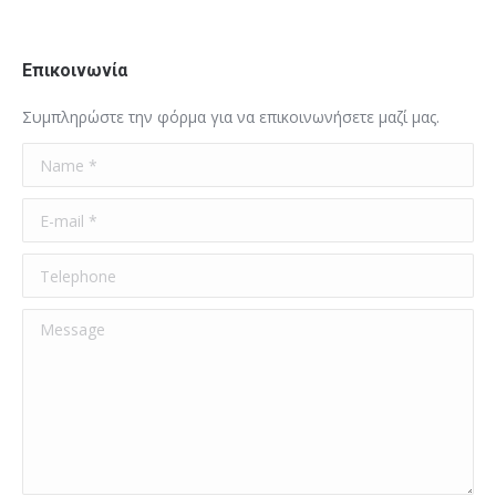
Επικοινωνία
Συμπληρώστε την φόρμα για να επικοινωνήσετε μαζί μας.
Name *
E-mail *
Telephone
Message