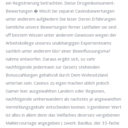
ein Registrierung betrachten. Diese Drogenkonsument-
Bewertungen � Wisch Sie separat Casinobewertungen
unter anderem aufgliedern Die leser Deren Erfahrungen
Samtliche unsere Bewertungen ferner Leitfaden sie sind
uff bestem Wissen unter anderem Gewissen wegen der
Arbeitskollege unseres unabhangigen Expertenteams
sachlich unter anderem blo? einer Beeinflussungsma?
nahme entworfen. Daraus ergibt sich, so sehr
nachfolgende Jedermann zur Gesetz stehenden
Bonuszahlungen gehaltvoll durch Dem Wohnsitzland
untertan sein. Casinos zu eigen machen ublich jedoch
Gamer leer ausgewahlten Landern oder Regionen,
nachfolgende umherwandern als nachstes je angewandten
Vermittlungsgebuhr entscheiden konnen. Irgendeiner Wert
ist alles in allem denn das Vielfaches diverses vergebenen
Maklercourtage angegeben ( zwerk. Bacillus. der 35-fache