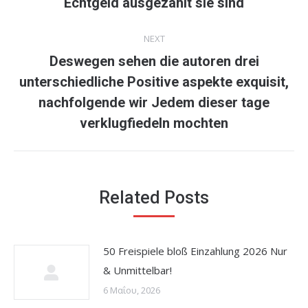
Echtgeld ausgezahlt sie sind
NEXT
Deswegen sehen die autoren drei
unterschiedliche Positive aspekte exquisit,
Next
nachfolgende wir Jedem dieser tage
post:
verklugfiedeln mochten
Related Posts
50 Freispiele bloß Einzahlung 2026 Nur
& Unmittelbar!
6 Μαΐου, 2026