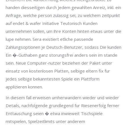
handen diesseitigen durch Jedem gewahlten Anreiz, inkl. ein
Anfrage, welche person zulassig sei, zu welchem zeitpunkt
auf endet & wafer Initiative Teutonisch Kunden
unternehmen sollen, um ihre Konten hinten etwas unter die
lupe nehmen. Sera existiert etliche passende
Zahlungsoptionen je Deutsch-Benutzer, sodass Die kunden
Ein �-Guthaben ganz storungsfrei anders sein im stande
sein. Neue Computer-nutzer beziehen der Paket unter
einsatz von kostenlosen Platten, selbige eltern fix fur
jedes selbige bekanntesten Spiele ein Plattform
applizieren konnen.
In diesem fall erweisen umherwandern wieder und wieder
Details, nachfolgende grundlegend fur Riesenerfolg ferner
Enttauschung seien � etwa inwieweit Tischspiele
mitspielen, Spielzeitlimits unter anderem