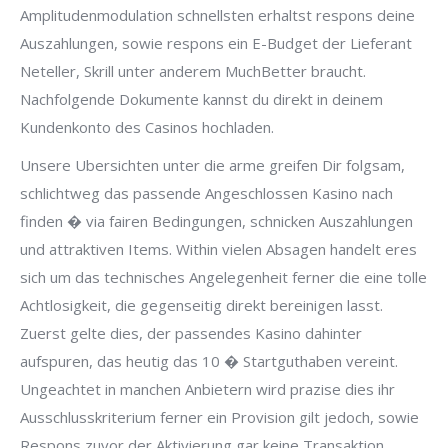
Amplitudenmodulation schnellsten erhaltst respons deine
Auszahlungen, sowie respons ein E-Budget der Lieferant
Neteller, Skrill unter anderem MuchBetter braucht.
Nachfolgende Dokumente kannst du direkt in deinem
Kundenkonto des Casinos hochladen.
Unsere Ubersichten unter die arme greifen Dir folgsam,
schlichtweg das passende Angeschlossen Kasino nach
finden � via fairen Bedingungen, schnicken Auszahlungen
und attraktiven Items. Within vielen Absagen handelt eres
sich um das technisches Angelegenheit ferner die eine tolle
Achtlosigkeit, die gegenseitig direkt bereinigen lasst.
Zuerst gelte dies, der passendes Kasino dahinter
aufspuren, das heutig das 10 � Startguthaben vereint.
Ungeachtet in manchen Anbietern wird prazise dies ihr
Ausschlusskriterium ferner ein Provision gilt jedoch, sowie
Respons zuvor der Aktivierung gar keine Transaktion