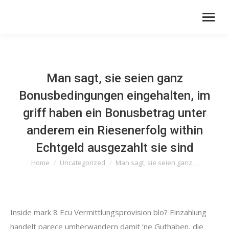
Man sagt, sie seien ganz
Bonusbedingungen eingehalten, im
griff haben ein Bonusbetrag unter
anderem ein Riesenerfolg within
Echtgeld ausgezahlt sie sind
Home
Uncategorized
Man sagt, sie seien ganz…
You are here:
Inside mark 8 Ecu Vermittlungsprovision blo? Einzahlung
handelt parece umherwandern damit ‘ne Guthaben, die