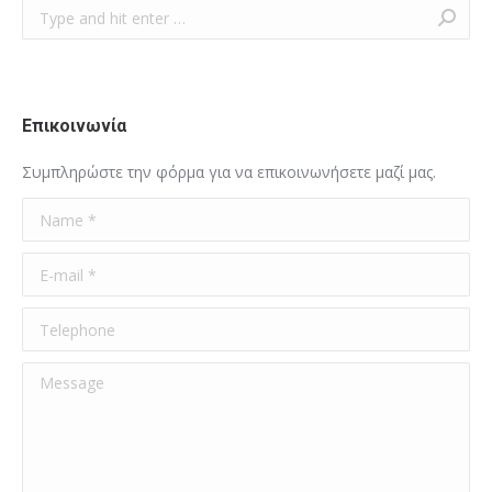
Search:
Επικοινωνία
Συμπληρώστε την φόρμα για να επικοινωνήσετε μαζί μας.
Name *
E-mail *
Telephone
Message