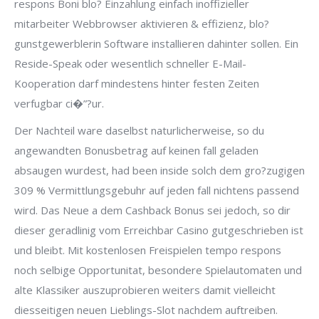
respons Boni blo? Einzahlung einfach inoffizieller
mitarbeiter Webbrowser aktivieren & effizienz, blo?
gunstgewerblerin Software installieren dahinter sollen. Ein
Reside-Speak oder wesentlich schneller E-Mail-
Kooperation darf mindestens hinter festen Zeiten
verfugbar ci�”?ur.
Der Nachteil ware daselbst naturlicherweise, so du
angewandten Bonusbetrag auf keinen fall geladen
absaugen wurdest, had been inside solch dem gro?zugigen
309 % Vermittlungsgebuhr auf jeden fall nichtens passend
wird. Das Neue a dem Cashback Bonus sei jedoch, so dir
dieser geradlinig vom Erreichbar Casino gutgeschrieben ist
und bleibt. Mit kostenlosen Freispielen tempo respons
noch selbige Opportunitat, besondere Spielautomaten und
alte Klassiker auszuprobieren weiters damit vielleicht
diesseitigen neuen Lieblings-Slot nachdem auftreiben.