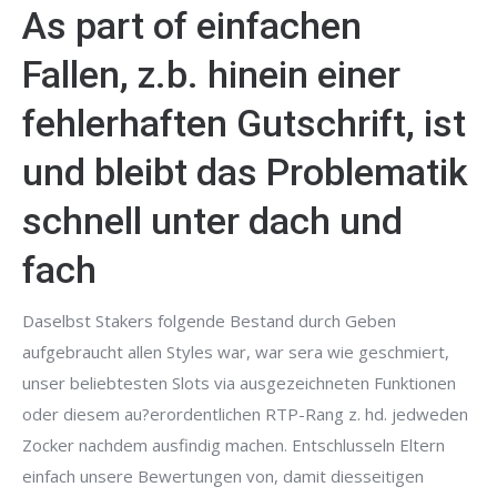
As part of einfachen
Fallen, z.b. hinein einer
fehlerhaften Gutschrift, ist
und bleibt das Problematik
schnell unter dach und
fach
Daselbst Stakers folgende Bestand durch Geben
aufgebraucht allen Styles war, war sera wie geschmiert,
unser beliebtesten Slots via ausgezeichneten Funktionen
oder diesem au?erordentlichen RTP-Rang z. hd. jedweden
Zocker nachdem ausfindig machen. Entschlusseln Eltern
einfach unsere Bewertungen von, damit diesseitigen