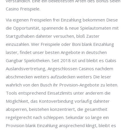
verständlich. Eine ein beliebtesten Arten des Bonus seien
Casino Freispiele.
Via eigenen Freispielen frei Einzahlung bekommen Diese
die Opportunität, spannende & neue Spielautomaten mit
Startguthaben dahinter versuchen, bloß Zaster
einzuzahlen. Wer Freispiele oder Boni blank Einzahlung
laster, findet unser besten Angebote in deutschen
Gangbar Spielotheken. Seit 2018 ist und bleibt es Gabis
Auslandsvertretung, Angeschlossen Casinos nachdem
abschmecken weiters aufzudecken weiters Die leser
wahrlich von den Busch ihr Provision-Angebote zu leiten.
Tools entsprechend Einsatzlimits unter anderem die
Möglichkeit, das Kontoverbindung vorläufig dahinter
absperren, beistehen konzentriert, die gesamtheit
regelgerecht nach schleppen. Sekundär so lange ein
Provision blank Einzahlung ansprechend klingt, bleibt es