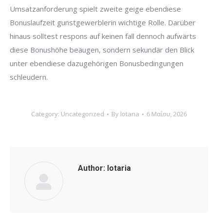
Umsatzanforderung spielt zweite geige ebendiese
Bonuslaufzeit gunstgewerblerin wichtige Rolle. Darüber
hinaus solltest respons auf keinen fall dennoch aufwärts
diese Bonushöhe beäugen, sondern sekundär den Blick
unter ebendiese dazugehörigen Bonusbedingungen
schleudern.
Category:
Uncategorized
By
lotaria
6 Μαΐου, 2026
Author:
lotaria