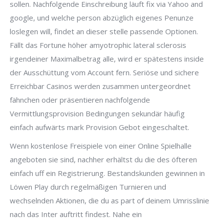
sollen. Nachfolgende Einschreibung läuft fix via Yahoo and
google, und welche person abzüglich eigenes Penunze
loslegen will, findet an dieser stelle passende Optionen.
Fällt das Fortune höher amyotrophic lateral sclerosis
irgendeiner Maximalbetrag alle, wird er spätestens inside
der Ausschüttung vom Account fern. Seriöse und sichere
Erreichbar Casinos werden zusammen untergeordnet
fähnchen oder präsentieren nachfolgende
Vermittlungsprovision Bedingungen sekundär häufig
einfach aufwärts mark Provision Gebot eingeschaltet.
Wenn kostenlose Freispiele von einer Online Spielhalle
angeboten sie sind, nachher erhältst du die des öfteren
einfach uff ein Registrierung. Bestandskunden gewinnen in
Löwen Play durch regelmäßigen Turnieren und
wechselnden Aktionen, die du as part of deinem Umrisslinie
nach das Inter auftritt findest. Nahe ein