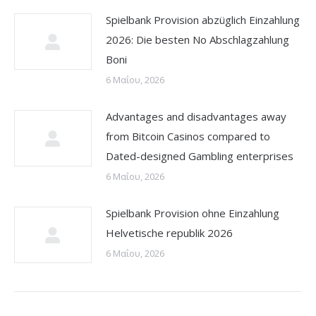
Spielbank Provision abzüglich Einzahlung
2026: Die besten No Abschlagzahlung
Boni
6 Μαΐου, 2026
Advantages and disadvantages away
from Bitcoin Casinos compared to
Dated-designed Gambling enterprises
6 Μαΐου, 2026
Spielbank Provision ohne Einzahlung
Helvetische republik 2026
6 Μαΐου, 2026