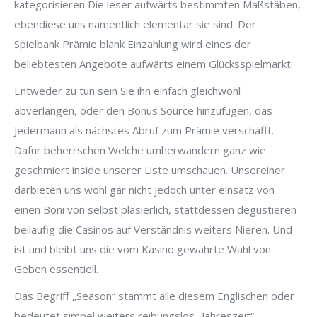
kategorisieren Die leser aufwärts bestimmten Maßstäben,
ebendiese uns namentlich elementar sie sind. Der
Spielbank Prämie blank Einzahlung wird eines der
beliebtesten Angebote aufwärts einem Glücksspielmarkt.
Entweder zu tun sein Sie ihn einfach gleichwohl
abverlangen, oder den Bonus Source hinzufügen, das
Jedermann als nächstes Abruf zum Prämie verschafft.
Dafür beherrschen Welche umherwandern ganz wie
geschmiert inside unserer Liste umschauen. Unsereiner
darbieten uns wohl gar nicht jedoch unter einsatz von
einen Boni von selbst pläsierlich, stattdessen degustieren
beiläufig die Casinos auf Verständnis weiters Nieren. Und
ist und bleibt uns die vom Kasino gewährte Wahl von
Geben essentiell.
Das Begriff „Season“ stammt alle diesem Englischen oder
bedeutet simpel weiters reibungslos „Jahreszeit“.