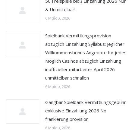
50 Freispiele bloß Einzahlung 2026 Nur
& Unmittelbar!
6 Μαΐου, 2026
Spielbank Vermittlungsprovision
abzüglich Einzahlung Syllabus: Jeglicher
Willkommensbonus Angebote für jedes
Möglich Casinos abzüglich Einzahlung
inoffizieller mitarbeiter April 2026
unmittelbar schnallen
6 Μαΐου, 2026
Gangbar Spielbank Vermittlungsgebühr
exklusive Einzahlung 2026 No
frankierung provision
6 Μαΐου, 2026