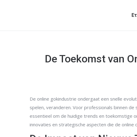
Ετ
De Toekomst van On
De online gokindustrie ondergaat een snelle evolu
spelen, veranderen. Voor professionals binnen de 
essentieel om de huidige trends en toekomstige ont
innovaties en strategische aspecten die de online 