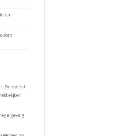
id en
gokken
er. De meest
ekkelijker
 regelgeving
kkelingen op