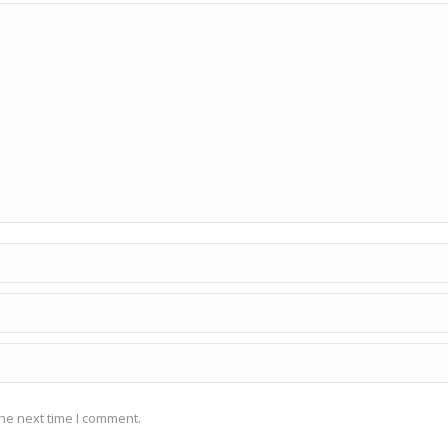
he next time I comment.