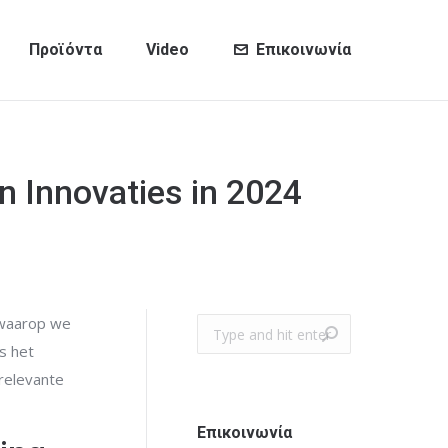
Προϊόντα
Video
Επικοινωνία
 Innovaties in 2024
 waarop we
Search:
s het
 relevante
Επικοινωνία