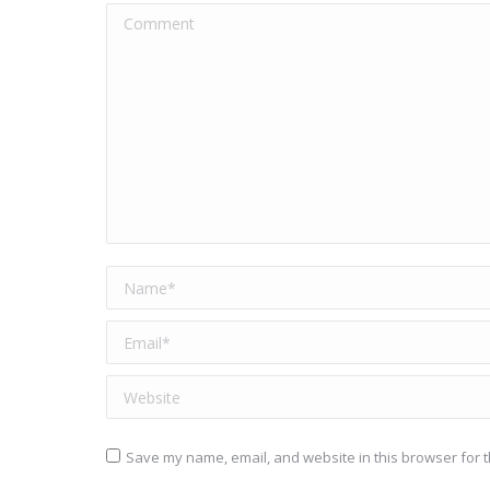
Comment
Name *
Email *
Website
Save my name, email, and website in this browser for t