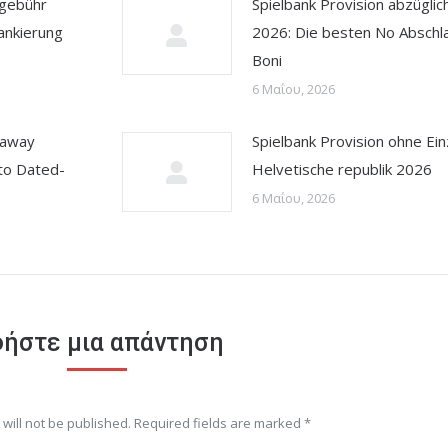
sgebühr
Spielbank Provision abzüglic
ankierung
2026: Die besten No Abschl
Boni
6 Μαΐου, 2026
 away
Spielbank Provision ohne Ei
to Dated-
Helvetische republik 2026
6 Μαΐου, 2026
ήστε μια απάντηση
will not be published. Required fields are marked
*