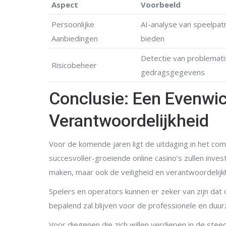
Aspect
Voorbeeld
Persoonlijke
AI-analyse van speelpat
Aanbiedingen
bieden
Detectie van problemati
Risicobeheer
gedragsgegevens
Conclusie: Een Evenwic
Verantwoordelijkheid
Voor de komende jaren ligt de uitdaging in het co
succesvoller-groeiende online casino’s zullen inves
maken, maar ook de veiligheid en verantwoordelijk
Spelers en operators kunnen er zeker van zijn dat
bepalend zal blijven voor de professionele en duu
Voor diegenen die zich willen verdiepen in de ste