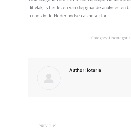
dit vlak, is het lezen van diepgaande analyses en 
trends in de Nederlandse casinosector.
Category:
Uncategoriz
Author:
lotaria
Post
PREVIOUS