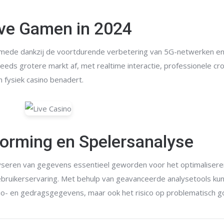
ive Gamen in 2024
t, mede dankzij de voortdurende verbetering van 5G-netwerken e
teeds grotere markt af, met realtime interactie, professionele cr
 fysiek casino benadert.
vorming en Spelersanalyse
alyseren van gegevens essentieel geworden voor het optimalisere
bruikerservaring. Met behulp van geavanceerde analysetools kun
gio- en gedragsgegevens, maar ook het risico op problematisch 