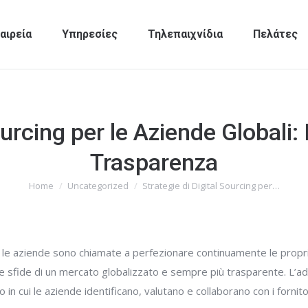
αιρεία
Υπηρεσίες
Τηλεπαιχνίδια
Πελάτες
ourcing per le Aziende Globali: 
Trasparenza
Home
Uncategorized
Strategie di Digital Sourcing per…
You are here:
 le aziende sono chiamate a perfezionare continuamente le propri
e sfide di un mercato globalizzato e sempre più trasparente. L’ad
in cui le aziende identificano, valutano e collaborano con i fornitori