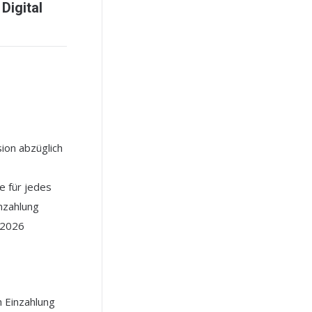
 Digital
ion abzüglich
 für jedes
nzahlung
l 2026
h Einzahlung