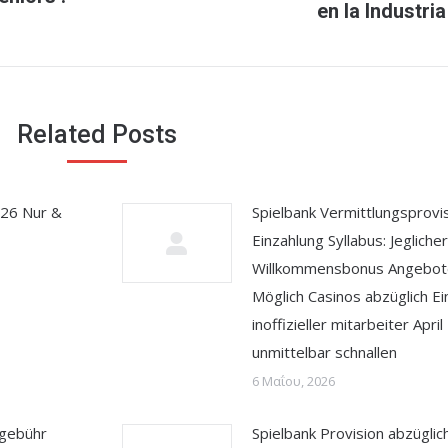
en la Industria
post:
Related Posts
026 Nur &
Spielbank Vermittlungsprovis
Einzahlung Syllabus: Jeglicher
Willkommensbonus Angebote
Möglich Casinos abzüglich Ei
inoffizieller mitarbeiter Apri
unmittelbar schnallen
6 Μαΐου, 2026
sgebühr
Spielbank Provision abzüglic