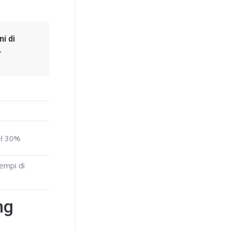
ni di
el 30%
tempi di
ng