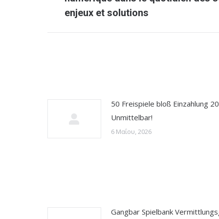
post:
enjeux et solutions
50 Freispiele bloß Einzahlung 2
Unmittelbar!
6 Μαΐου, 2026
Gangbar Spielbank Vermittlung