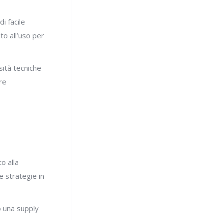
i facile
to all’uso per
sità tecniche
re
o alla
e strategie in
o una supply