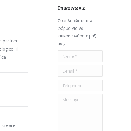
Επικοινωνία
Συμπληρώστε την
φόρμα για να
επικοινωνήσετε μαζί
re partner
μας.
ogico, il
Name *
fica
E-mail *
Telephone
Message
er creare