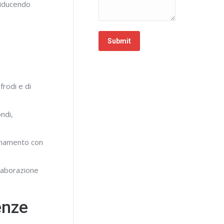
 riducendo
Submit
frodi e di
ndi,
ionamento con
llaborazione
enze