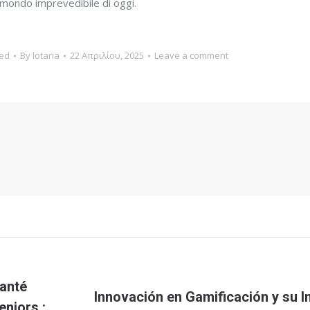
l mondo imprevedibile di oggi.
ed
By
lotaria
22 Απριλίου, 2025
Leave a comment
santé
Innovación en Gamificación y su 
Next
eniors :