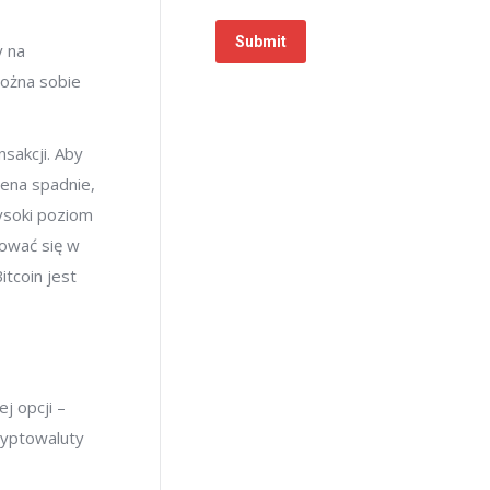
o
Submit
y na
można sobie
sakcji. Aby
cena spadnie,
ysoki poziom
rować się w
tcoin jest
j opcji –
ryptowaluty