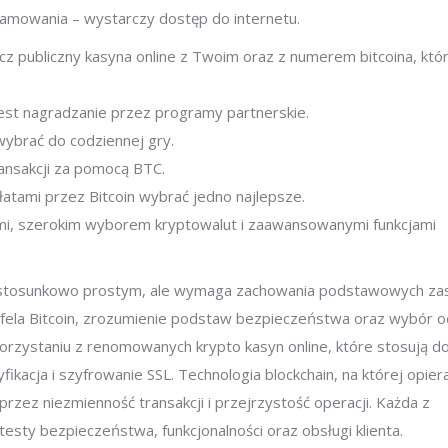
gramowania – wystarczy dostęp do internetu.
ucz publiczny kasyna online z Twoim oraz z numerem bitcoina, któ
est nagradzanie przez programy partnerskie.
wybrać do codziennej gry.
ransakcji za pomocą BTC.
łatami przez Bitcoin wybrać jedno najlepsze.
ami, szerokim wyborem kryptowalut i zaawansowanymi funkcjami
em stosunkowo prostym, ale wymaga zachowania podstawowych za
tfela Bitcoin, zrozumienie podstaw bezpieczeństwa oraz wybór 
orzystaniu z renomowanych krypto kasyn online, które stosują 
acja i szyfrowanie SSL. Technologia blockchain, na której opiera 
z niezmienność transakcji i przejrzystość operacji. Każda z
sty bezpieczeństwa, funkcjonalności oraz obsługi klienta.