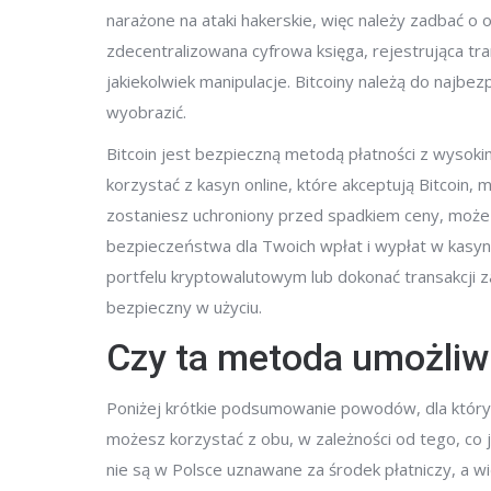
narażone na ataki hakerskie, więc należy zadbać o
zdecentralizowana cyfrowa księga, rejestrująca t
jakiekolwiek manipulacje. Bitcoiny należą do najbe
wyobrazić.
Bitcoin jest bezpieczną metodą płatności z wys
korzystać z kasyn online, które akceptują Bitcoin, 
zostaniesz uchroniony przed spadkiem ceny, może 
bezpieczeństwa dla Twoich wpłat i wypłat w kasyna
portfelu kryptowalutowym lub dokonać transakcji z
bezpieczny w użyciu.
Czy ta metoda umożliwi
Poniżej krótkie podsumowanie powodów, dla których
możesz korzystać z obu, w zależności od tego, co 
nie są w Polsce uznawane za środek płatniczy, a wi