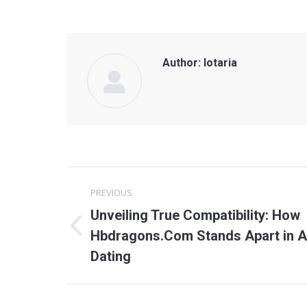
Author:
lotaria
Post
PREVIOUS
navigation
Unveiling True Compatibility: How
Previous
Hbdragons.Com Stands Apart in A
post:
Dating