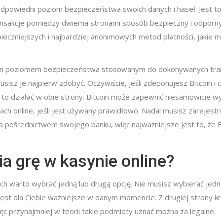
 odpowiedni poziom bezpieczeństwa swoich danych i haseł. Jest t
ransakcje pomiędzy dwiema stronami sposób bezpieczny i odporn
zpieczniejszych i najbardziej anonimowych metod płatności, jakie 
okim poziomem bezpieczeństwa stosowanym do dokonywanych tran
musisz je najpierw zdobyć. Oczywiście, jeśli zdeponujesz Bitcoin i 
to działać w obie strony. Bitcoin może zapewnić niesamowicie w
ch online, jeśli jest używany prawidłowo. Nadal musisz zarejest
a pośrednictwem swojego banku, więc najważniejsze jest to, że Bi
a grę w kasynie online?
 warto wybrać jedną lub drugą opcję. Nie musisz wybierać jedne
jest dla Ciebie ważniejsze w danym momencie. Z drugiej strony k
ęc przynajmniej w teorii takie podmioty uznać można za legalne.