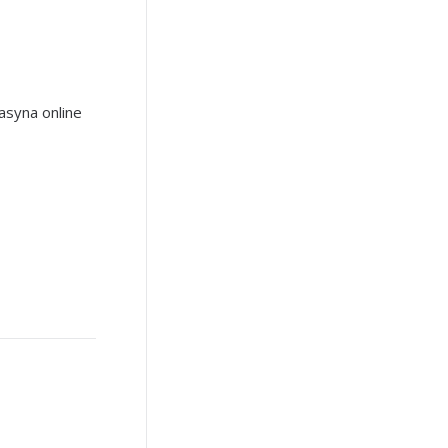
syna online