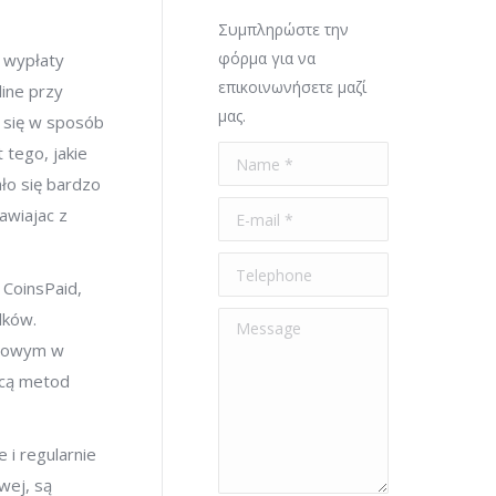
Συμπληρώστε την
φόρμα για να
o wypłaty
επικοινωνήσετε μαζί
line przy
μας.
ą się w sposób
 tego, jakie
Name *
ło się bardzo
E-mail *
awiajac z
Telephone
 CoinsPaid,
dków.
Message
towym w
ocą metod
 i regularnie
wej, są