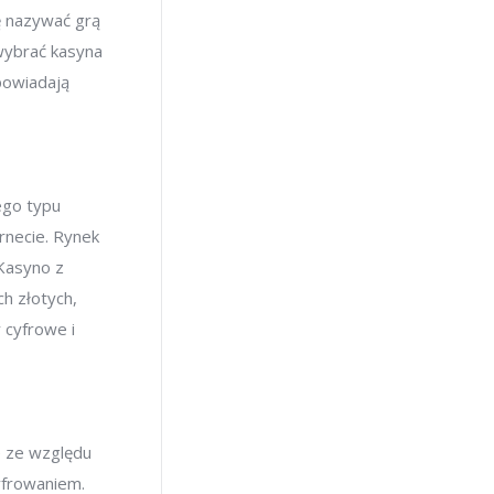
ę nazywać grą
 wybrać kasyna
powiadają
Tego typu
rnecie. Rynek
 Kasyno z
h złotych,
 cyfrowe i
e ze względu
yfrowaniem.