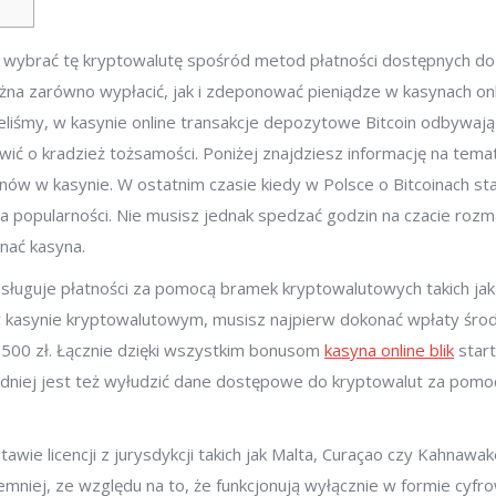
zy wybrać tę kryptowalutę spośród metod płatności dostępnych d
ożna zarówno wypłacić, jak i zdeponować pieniądze w kasynach on
zieliśmy, w kasynie online transakcje depozytowe Bitcoin odbywaj
ić o kradzież tożsamości. Poniżej znajdziesz informację na temat
nów w kasynie. W ostatnim czasie kiedy w Polsce o Bitcoinach sta
na popularności. Nie musisz jednak spedzać godzin na czacie rozm
nać kasyna.
sługuje płatności za pomocą bramek kryptowalutowych takich jak
 kasynie kryptowalutowym, musisz najpierw dokonać wpłaty śro
500 zł. Łącznie dzięki wszystkim bonusom
kasyna online blik
star
udniej jest też wyłudzić dane dostępowe do kryptowalut za pom
ie licencji z jurysdykcji takich jak Malta, Curaçao czy Kahnawake
niej, ze względu na to, że funkcjonują wyłącznie w formie cyfro