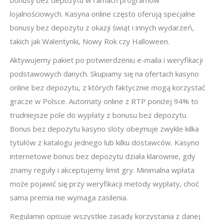
bonusy bez depozytu w ramach programów
lojalnościowych. Kasyna online często oferują specjalne
bonusy bez depozytu z okazji świąt i innych wydarzeń,
takich jak Walentynki, Nowy Rok czy Halloween.
Aktywujemy pakiet po potwierdzeniu e-maila i weryfikacji
podstawowych danych. Skupiamy się na ofertach kasyno
online bez depozytu, z których faktycznie mogą korzystać
gracze w Polsce. Automaty online z RTP poniżej 94% to
trudniejsze pole do wypłaty z bonusu bez depozytu.
Bonus bez depozytu kasyno sloty obejmuje zwykle kilka
tytułów z katalogu jednego lub kilku dostawców. Kasyno
internetowe bonus bez depozytu działa klarownie, gdy
znamy reguły i akceptujemy limit gry. Minimalna wpłata
może pojawić się przy weryfikacji metody wypłaty, choć
sama premia nie wymaga zasilenia.
Regulamin opisuje wszystkie zasady korzystania z danej