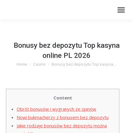
Bonusy bez depozytu Top kasyna
online PL 2026
Home
Casino
Bonusy bez depozytu Top kasyna…
You are here:
Content
Obrót bonusów i wygranych ze spinów
Nowi bukmacherzy z bonusem bez depozytu
Jakie rodzaje bonusów bez depozytu można