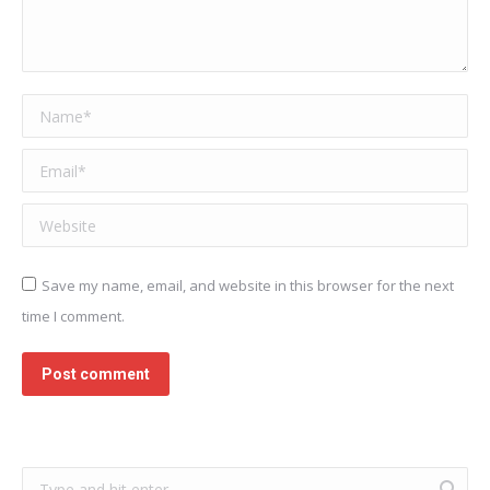
Name *
Email *
Website
Save my name, email, and website in this browser for the next
time I comment.
Post comment
Search: