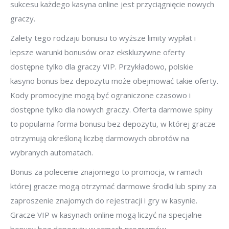
sukcesu każdego kasyna online jest przyciągnięcie nowych
graczy.
Zalety tego rodzaju bonusu to wyższe limity wypłat i
lepsze warunki bonusów oraz ekskluzywne oferty
dostępne tylko dla graczy VIP. Przykładowo, polskie
kasyno bonus bez depozytu może obejmować takie oferty.
Kody promocyjne mogą być ograniczone czasowo i
dostępne tylko dla nowych graczy. Oferta darmowe spiny
to popularna forma bonusu bez depozytu, w której gracze
otrzymują określoną liczbę darmowych obrotów na
wybranych automatach.
Bonus za polecenie znajomego to promocja, w ramach
której gracze mogą otrzymać darmowe środki lub spiny za
zaproszenie znajomych do rejestracji i gry w kasynie.
Gracze VIP w kasynach online mogą liczyć na specjalne