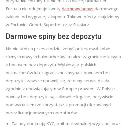
przypadku Fortuny tak nie ma. Co więcej bukmacher
Fortuna nie odejmuje kwoty
darmowy bonus
darmowego
zakładu od wygranej z kuponu. Takowe oferty znajdziemy
w Fortunie, Gobet, Superbet oraz Fuksiarz.
Darmowe spiny bez depozytu
Nic nie stoi na przeszkodzie, żebyś potestował sobie
różnych nowych bukmacherów, a także zagraniczne kasyna
z bonusem bez depozytu. Wybierając polskich
bukmacherów lub zagraniczne kasyna z bonusem bez
depozytu, zawsze upewnij się, że dany serwis działa
zgodnie z obowiązującym w Europie prawem. W Polsce
bonusy bez depozytu są całkowicie legalne, oczywiście,
pod warunkiem że korzystasz z promocji oferowanych
przez licencjonowanych operatorów.
Zasady obejmują KYC, limit maksymalnej wygranej oraz