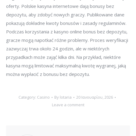
oferty. Polskie kasyna internetowe dają bonusy bez
depozytu, aby zdobyć nowych graczy. Publikowane dane
pokazują dokładne kwoty bonusów i zasady regulaminów.
Podczas korzystania z kasyno online bonus bez depozytu,
gracze mogą napotkać różne problemy. Proces weryfikacji
zazwyczaj trwa około 24 godzin, ale w niektórych
przypadkach może zająć kilka dni. Na przykład, niektóre
kasyna mogą limitować maksymalną kwotę wygranej, jaką
można wypłacić z bonusu bez depozytu.
Category:
Casino
By
lotaria
20 Ιανουαρίου, 2026
Leave a comment