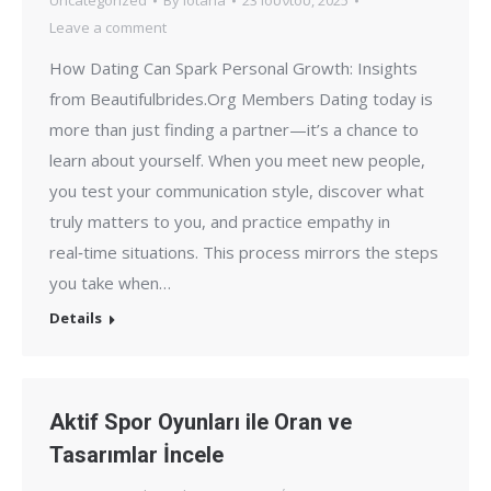
Uncategorized
By
lotaria
23 Ιουνίου, 2025
Leave a comment
How Dating Can Spark Personal Growth: Insights
from Beautifulbrides.Org Members Dating today is
more than just finding a partner—it’s a chance to
learn about yourself. When you meet new people,
you test your communication style, discover what
truly matters to you, and practice empathy in
real‑time situations. This process mirrors the steps
you take when…
Details
Aktif Spor Oyunları ile Oran ve
Tasarımlar İncele