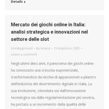
Details
Mercato dei giochi online in Italia:
analisi strategica e innovazioni nel
settore delle slot
Uncategorized
By
lotaria
23 Απριλίου, 2025
Leave a comment
Negli ultimi dieci anni, il panorama dei giochi online
ha conosciuto una crescita esponenziale,
trasformandosi da nicchia di appassionati a pilastro
dell’industria del divertimento digitale in Italia. La
sua evoluzione, stimolata sia dall’innovazione
tecnologica sia dalla regolamentazione più severa,
ha portato a un incremento della qualità delle