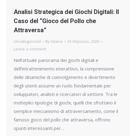
Analisi Strategica dei Giochi Digitali: Il
Caso del “Gioco del Pollo che
Attraversa”
Uncategorized
By
lotaria
23 Απριλίου, 2025
Leave a comment
Nell’attuale panorama dei giochi digitali e
dell’intrattenimento interattivo, la comprensione
delle dinamiche di coinvolgimento e divertimento
degli utenti assume un ruolo fondamentale per
sviluppatori, analisti e ricercatori di settore. Tra le
molteplici tipologie di giochi, quelli che sfruttano il
semplice meccanismo di attraversamento, come il
famoso gioco del pollo che attraversa, offrono
spunti interessanti per…