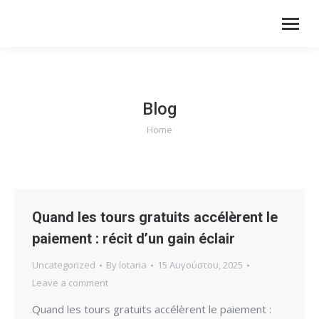
Blog
Home
You are here:
Quand les tours gratuits accélèrent le
paiement : récit d’un gain éclair
Uncategorized
By
lotaria
15 Αυγούστου, 2025
Leave a comment
Quand les tours gratuits accélèrent le paiement :