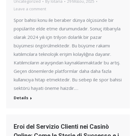
Uncategorized
By
lotaria
29 Μαΐου, 2025
Leave a comment
Spor bahisi konu ile beraber dünya ölçüsünde bir
popülarite elde etme durumundadır. Sonuç itibarıyla
olarak 2024 yılı için trilyon dolarlık bir pazar
büyümesi öngörülmektedir. Bu büyüme rakamı
katılımcılara teknolojik erişim kolaylığına dayanır.
Katılımcıların arayışından kaynaklanmaktadır bu artış.
Geçen dönemlerde platformlar daha daha fazla
kullanıcıya hitap etmektedir. Bu sebep ile spor bahisi
sektörü hayati öneme haizdir.…
Details
Eroi del Servizio Clienti nei Casinò
Online: Come le Storie di Successo e i