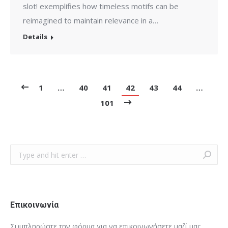
slot! exemplifies how timeless motifs can be
reimagined to maintain relevance in a…
Details
1
…
40
41
42
43
44
…
101
Search:
Επικοινωνία
Συμπληρώστε την φόρμα για να επικοινωνήσετε μαζί μας.