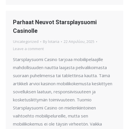
Parhaat Neuvot Starsplaysuomi
Casinolle
Uncategorized
By
lotaria
22 Απριλίου, 2025
Leave a comment
Starsplaysuomi Casino tarjoaa mobiilipelaajille
mahdollisuuden nauttia laajasta pelivalikoimasta
suoraan puhelimensa tai tablettinsa kautta. Tämä
artikkeli arvioi kasinon mobiilikokemusta keskittyen
sovelluksen laatuun, responsiivisuuteen ja
kosketusliittymän toimivuuteen. Tuomio
Starsplaysuomi Casino on mielenkiintoinen
vaihtoehto mobiilipelureille, mutta sen
mobiilikokemus ei ole täysin virheetön. Vaikka