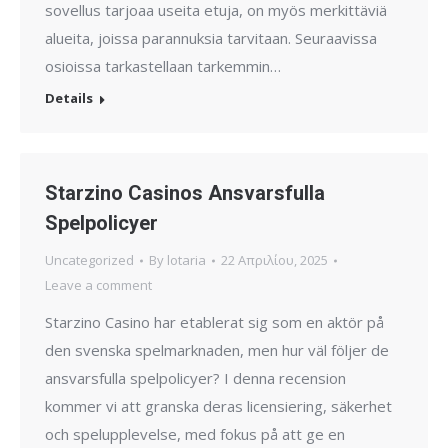
sovellus tarjoaa useita etuja, on myös merkittäviä
alueita, joissa parannuksia tarvitaan. Seuraavissa
osioissa tarkastellaan tarkemmin…
Details
Starzino Casinos Ansvarsfulla
Spelpolicyer
Uncategorized
By
lotaria
22 Απριλίου, 2025
Leave a comment
Starzino Casino har etablerat sig som en aktör på
den svenska spelmarknaden, men hur väl följer de
ansvarsfulla spelpolicyer? I denna recension
kommer vi att granska deras licensiering, säkerhet
och spelupplevelse, med fokus på att ge en